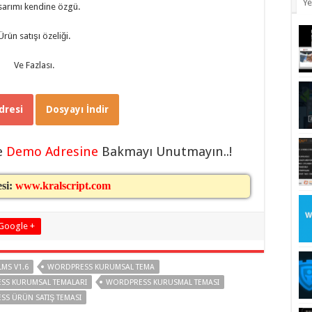
Ye
sarımı kendine özgü.
Ürün satışı özeliği.
Ve Fazlası.
resi
Dosyayı İndir
e
Demo Adresine
Bakmayı Unutmayın..!
esi:
www.kralscript.com
Google +
MS V1.6
WORDPRESS KURUMSAL TEMA
SS KURUMSAL TEMALARI
WORDPRESS KURUSMAL TEMASI
S ÜRÜN SATIŞ TEMASI