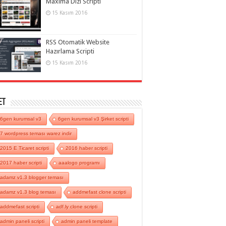
Maxima Dizi Scripti
15 Kasım 2016
RSS Otomatik Website
Hazırlama Scripti
15 Kasım 2016
et
6gen kurumsal v3
6gen kurumsal v3 Şirket scripti
7 wordpress teması warez indir
2015 E Ticaret scripti
2016 haber scripti
2017 haber scripti
aaalogo programı
adamz v1.3 blogger teması
adamz v1.3 blog teması
addmefast clone scripti
addmefast scripti
adf.ly clone scripti
admin paneli scripti
admin paneli template