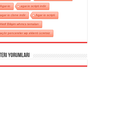
Agar-io
agar.io scripti indir
agar io clone indir
Agar io scripti
Aktif Bilişim whmcs temaları
açılır pencereler wp eklenti ücretsiz
teri Yorumları