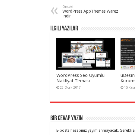
Önceki
WordPress AppThemes Warez
İndir
İlgili Yazılar
WordPress Seo Uyumlu
uDesin
Nakliyat Teması
Kurums
23 Ocak 2017
15 Kas
Bir cevap yazın
E-posta hesabınız yayımlanmayacak.
Gerekli a