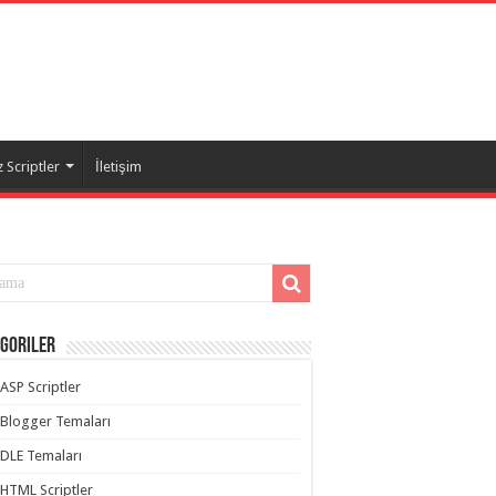
 Scriptler
İletişim
goriler
ASP Scriptler
Blogger Temaları
DLE Temaları
HTML Scriptler