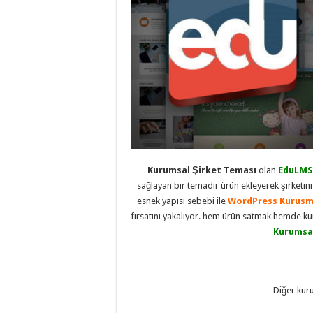
eve
taşımacılık
,
evden
eve
taşımacılık
,
gaziantep
evden
eve
taşımacılık
,
gaziantep
evden
eve
taşımacılık
,
gaziantep
evden
eve
taşımacılık
,
Kurumsal Şirket Teması
olan
EduLMS
gaziantep
sağlayan bir temadır ürün ekleyerek şirketini
evden
esnek yapısı sebebi ile
WordPress Kurusm
eve
taşımacılık
,
fırsatını yakalıyor. hem ürün satmak hemde kur
evden
Kurumsa
eve
taşımacılık
,
gaziantep
asansörlü
taşıma
,
gaziantep
Diğer kur
evden
eve