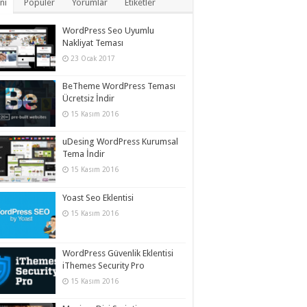
ni
Popüler
Yorumlar
Etiketler
WordPress Seo Uyumlu
Nakliyat Teması
23 Ocak 2017
BeTheme WordPress Teması
Ücretsiz İndir
15 Kasım 2016
uDesing WordPress Kurumsal
Tema İndir
15 Kasım 2016
Yoast Seo Eklentisi
15 Kasım 2016
WordPress Güvenlik Eklentisi
iThemes Security Pro
15 Kasım 2016