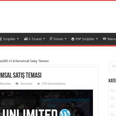
Scriptler
E-Ticaret
Forum
PHP Scriptler
Warez
uLMS v1.6 Kurumsal Satış Teması
msal Satış Teması
Kate
Temaları
Yorumlar
970 Görüntüleme