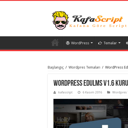
WordPress
Temalar
istanbul
organizasyon
Başlangıç
/
Wordpres Temaları
/
WordPress Ed
evden
eve
taşımacılık
,
gaziantep
WordPress EduLMS v1.6 Kuru
organizasyon
,
gaziantep
kafascript
6 Kasım 2016
Wordpres 
evden
eve
taşımacılık
,
evden
eve
taşımacılık
,
gaziantep
evden