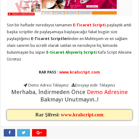
taşımacılık
,
gaziantep
evden
eve
taşımacılık
,
Son bir haftadır neredeyse tamamen
E-Ticaret Scripti
paylaştık artık
gaziantep
evden
başka scriptler de paylaşamaya başlayacağız fakat bugün size
eve
paylaştığımız
E-Ticaret Scriptleri
nden en Muhteşem ve en sağlam
taşımacılık
,
olanı sanırım bu ücretli olarak satılan ve neredeyse hiç kimsede
gaziantep
evden
bulunmayan bu süper
E-ticaret Alışveriş Scripti
Kafa Script Ailesine
eve
Ücretsiz
taşımacılık
,
gaziantep
evden
RAR PASS :
www.kralscript.com
eve
taşımacılık
,
evden
Demo Adresi
Tıklayınız
Dosyayı indir
Tıklayınız
eve
Merhaba, İndirmeden Önce
Demo Adresine
taşımacılık
,
gaziantep
Bakmayı Unutmayın..!
asansörlü
taşıma
,
gaziantep
Rar Şifresi:
www.kralscript.com
evden
eve
taşımacılık
,
gaziantep
organizasyon
,
gaziantep