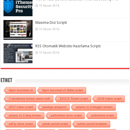
15 Kasım 2016
Maxima Dizi Scripti
15 Kasım 2016
RSS Otomatik Website Hazırlama Scripti
15 Kasım 2016
Etiket
6gen kurumsal v3
6gen kurumsal v3 Şirket scripti
7 wordpress teması warez indir
2015 E Ticaret scripti
2016 haber scripti
2017 haber scripti
aaalogo programı
adamz v1.3 blogger teması
adamz v1.3 blog teması
addmefast clone scripti
addmefast scripti
adf.ly clone scripti
admin paneli scripti
admin paneli template