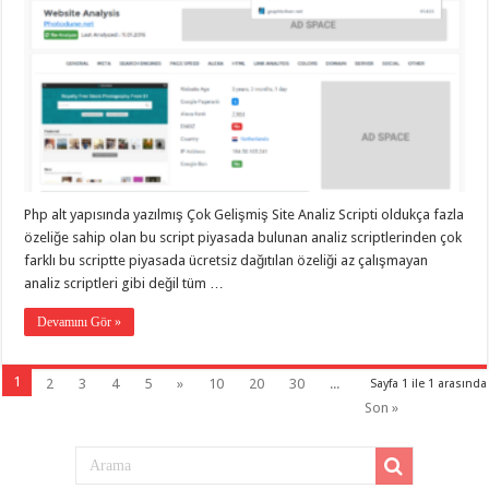
Php alt yapısında yazılmış Çok Gelişmiş Site Analiz Scripti oldukça fazla
özeliğe sahip olan bu script piyasada bulunan analiz scriptlerinden çok
farklı bu scriptte piyasada ücretsiz dağıtılan özeliği az çalışmayan
analiz scriptleri gibi değil tüm …
Devamını Gör »
1
2
3
4
5
»
10
20
30
...
Sayfa 1 ile 1 arasında
Son »