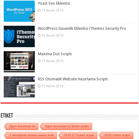
Yoast Seo Eklentisi
15 Kasım 2016
WordPress Güvenlik Eklentisi iThemes Security Pro
15 Kasım 2016
Maxima Dizi Scripti
15 Kasım 2016
RSS Otomatik Website Hazırlama Scripti
15 Kasım 2016
Etiket
6gen kurumsal v3
6gen kurumsal v3 Şirket scripti
7 wordpress teması warez indir
2015 E Ticaret scripti
2016 haber scripti