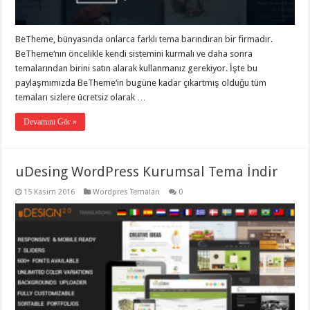
organizasyon
,
gaziantep
organizasyon
,
BeTheme, bünyasında onlarca farklı tema barındıran bir firmadır.
gaziantep
organizasyon
,
BeTheme‘nın öncelikle kendi sistemini kurmalı ve daha sonra
gaziantep
temalarından birini satın alarak kullanmanız gerekiyor. İşte bu
organizasyon
,
gaziantep
paylaşmımızda BeTheme‘in bugüne kadar çıkartmış olduğu tüm
organizasyon
,
temaları sizlere ücretsiz olarak …
gaziantep
palyaço
,
Devamını Gör »
twitter
takipçi
hilesi
,
twitter
takipçi
uDesing WordPress Kurumsal Tema İndir
hilesi
,
instagram
15 Kasım 2016
Wordpres Temaları
0
takipçi
hilesi
,