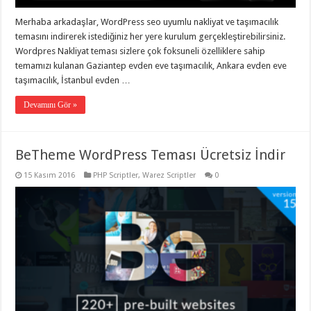
taşımacılık
,
gaziantep
Merhaba arkadaşlar, WordPress seo uyumlu nakliyat ve taşımacılık
evden
temasını indirerek istediğiniz her yere kurulum gerçekleştirebilirsiniz.
eve
taşımacılık
,
Wordpres Nakliyat teması sizlere çok foksuneli özelliklere sahip
gaziantep
temamızı kulanan Gaziantep evden eve taşımacılık, Ankara evden eve
evden
taşımacılık, İstanbul evden …
eve
taşımacılık
,
gaziantep
Devamını Gör »
evden
eve
taşımacılık
,
gaziantep
BeTheme WordPress Teması Ücretsiz İndir
evden
eve
taşımacılık
,
15 Kasım 2016
PHP Scriptler
,
Warez Scriptler
0
evden
eve
taşımacılık
,
gaziantep
asansörlü
taşıma
,
gaziantep
evden
eve
taşımacılık
,
gaziantep
organizasyon
,
gaziantep