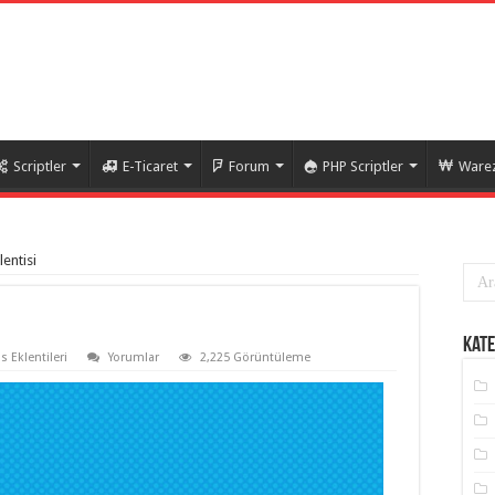
Scriptler
E-Ticaret
Forum
PHP Scriptler
Warez
lentisi
Kate
 Eklentileri
Yorumlar
2,225 Görüntüleme