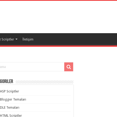
 Scriptler
İletişim
goriler
ASP Scriptler
Blogger Temaları
DLE Temaları
HTML Scriptler