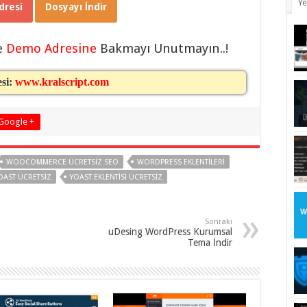
Ye
resi
Dosyayı İndir
e
Demo Adresine
Bakmayı Unutmayın..!
esi:
www.kralscript.com
Google +
WOOCOMMERCE ÜCRETSIZ SEO
WORDPRESS EKLENTILERI
AST ÜCRETSIZ
YOAST EKLENTISI ÜCRETSIZ
Sonraki
uDesing WordPress Kurumsal
Tema İndir