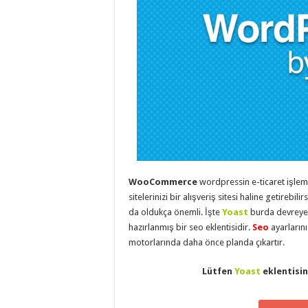
eve
taşımacılık
,
evden
eve
taşımacılık
,
gaziantep
evden
eve
taşımacılık
,
gaziantep
evden
eve
taşımacılık
,
gaziantep
evden
eve
taşımacılık
,
gaziantep
WooCommerce
wordpressin e-ticaret işlemi
evden
sitelerinizi bir alışveriş sitesi haline getirebil
eve
taşımacılık
,
da oldukça önemli. İşte
Yoast
burda devreye 
evden
hazırlanmış bir seo eklentisidir.
Seo
ayarların
eve
taşımacılık
,
motorlarında daha önce planda çıkartır.
gaziantep
asansörlü
taşıma
,
Lütfen
Yoast
eklentisin
gaziantep
evden
eve