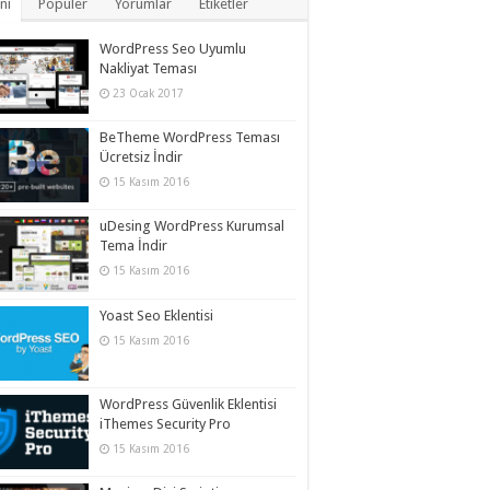
ni
Popüler
Yorumlar
Etiketler
WordPress Seo Uyumlu
Nakliyat Teması
23 Ocak 2017
BeTheme WordPress Teması
Ücretsiz İndir
15 Kasım 2016
uDesing WordPress Kurumsal
Tema İndir
15 Kasım 2016
Yoast Seo Eklentisi
15 Kasım 2016
WordPress Güvenlik Eklentisi
iThemes Security Pro
15 Kasım 2016