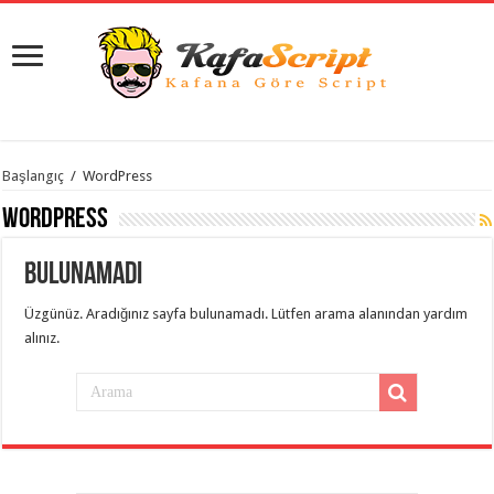
istanbul
Başlangıç
/
WordPress
organizasyon
evden
WordPress
eve
taşımacılık
,
gaziantep
Bulunamadı
organizasyon
,
gaziantep
evden
Üzgünüz. Aradığınız sayfa bulunamadı. Lütfen arama alanından yardım
eve
alınız.
taşımacılık
,
evden
eve
taşımacılık
,
gaziantep
evden
eve
taşımacılık
,
evden
eve