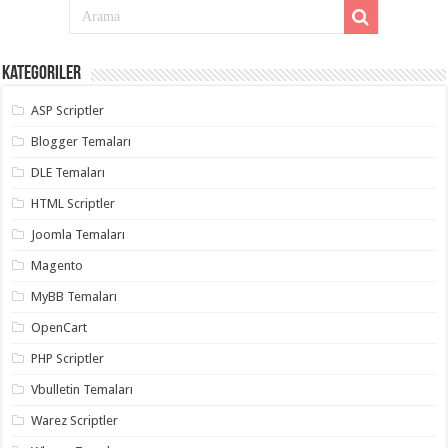
taşımacılık
,
gaziantep
evden
eve
taşımacılık
Kategoriler
,
gaziantep
evden
ASP Scriptler
eve
taşımacılık
,
Blogger Temaları
gaziantep
evden
DLE Temaları
eve
taşımacılık
,
HTML Scriptler
gaziantep
evden
Joomla Temaları
eve
taşımacılık
,
Magento
evden
eve
taşımacılık
MyBB Temaları
,
gaziantep
asansörlü
OpenCart
taşıma
,
gaziantep
PHP Scriptler
evden
eve
Vbulletin Temaları
taşımacılık
,
gaziantep
Warez Scriptler
organizasyon
,
gaziantep