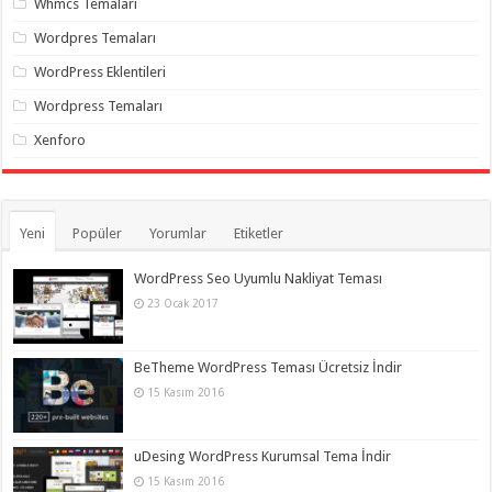
Whmcs Temaları
organizasyon
,
gaziantep
Wordpres Temaları
organizasyon
,
gaziantep
WordPress Eklentileri
organizasyon
,
gaziantep
Wordpress Temaları
organizasyon
,
gaziantep
Xenforo
organizasyon
,
gaziantep
palyaço
,
twitter
takipçi
hilesi
,
Yeni
Popüler
Yorumlar
Etiketler
twitter
takipçi
hilesi
,
WordPress Seo Uyumlu Nakliyat Teması
instagram
23 Ocak 2017
takipçi
hilesi
,
BeTheme WordPress Teması Ücretsiz İndir
15 Kasım 2016
uDesing WordPress Kurumsal Tema İndir
15 Kasım 2016