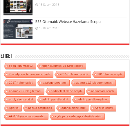
15 Kasım 2016
RSS Otomatik Website Hazırlama Scripti
15 Kasım 2016
Etiket
6gen kurumsal v3
6gen kurumsal v3 Şirket scripti
7 wordpress teması warez indir
2015 E Ticaret scripti
2016 haber scripti
2017 haber scripti
aaalogo programı
adamz v1.3 blogger teması
adamz v1.3 blog teması
addmefast clone scripti
addmefast scripti
adf.ly clone scripti
admin paneli scripti
admin paneli template
Agar-io
agar.io scripti indir
agar io clone indir
Agar io scripti
Aktif Bilişim whmcs temaları
açılır pencereler wp eklenti ücretsiz