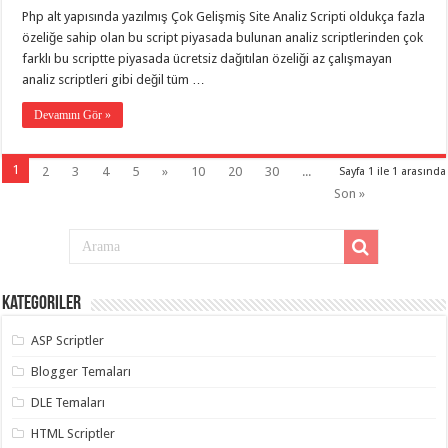
Php alt yapısında yazılmış Çok Gelişmiş Site Analiz Scripti oldukça fazla
özeliğe sahip olan bu script piyasada bulunan analiz scriptlerinden çok
farklı bu scriptte piyasada ücretsiz dağıtılan özeliği az çalışmayan
analiz scriptleri gibi değil tüm …
Devamını Gör »
1
2
3
4
5
»
10
20
30
...
Sayfa 1 ile 1 arasında
Son »
Kategoriler
ASP Scriptler
Blogger Temaları
DLE Temaları
HTML Scriptler