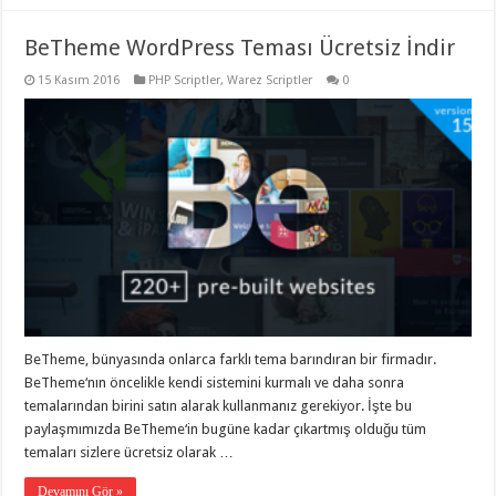
organizasyon
,
gaziantep
BeTheme WordPress Teması Ücretsiz İndir
organizasyon
,
gaziantep
15 Kasım 2016
PHP Scriptler
,
Warez Scriptler
0
organizasyon
,
gaziantep
organizasyon
,
gaziantep
organizasyon
,
gaziantep
palyaço
,
twitter
takipçi
hilesi
,
twitter
takipçi
hilesi
,
instagram
takipçi
hilesi
,
BeTheme, bünyasında onlarca farklı tema barındıran bir firmadır.
BeTheme‘nın öncelikle kendi sistemini kurmalı ve daha sonra
temalarından birini satın alarak kullanmanız gerekiyor. İşte bu
paylaşmımızda BeTheme‘in bugüne kadar çıkartmış olduğu tüm
temaları sizlere ücretsiz olarak …
Devamını Gör »