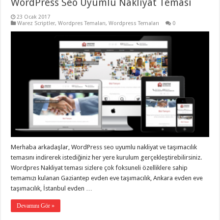
WordPress Seo Uyumlu Nakliyat Teması
taşımacılık
,
gaziantep
23 Ocak 2017
evden
Warez Scriptler
,
Wordpres Temaları
,
Wordpress Temaları
0
eve
taşımacılık
,
gaziantep
evden
eve
taşımacılık
,
gaziantep
evden
eve
taşımacılık
,
gaziantep
evden
eve
taşımacılık
,
evden
eve
taşımacılık
,
Merhaba arkadaşlar, WordPress seo uyumlu nakliyat ve taşımacılık
gaziantep
temasını indirerek istediğiniz her yere kurulum gerçekleştirebilirsiniz.
asansörlü
Wordpres Nakliyat teması sizlere çok foksuneli özelliklere sahip
taşıma
,
gaziantep
temamızı kulanan Gaziantep evden eve taşımacılık, Ankara evden eve
evden
taşımacılık, İstanbul evden …
eve
taşımacılık
,
gaziantep
Devamını Gör »
organizasyon
,
gaziantep