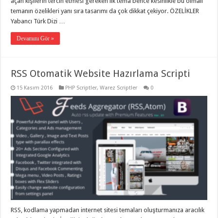
açan kişilerin tercih etmesi gereken ilk tema bence kesinlikle bu olmalı
temanın özelikleri yanı sıra tasarımı da çok dikkat çekiyor. ÖZELİKLER
Yabancı Türk Dizi …
Devamını Gör »
RSS Otomatik Website Hazırlama Scripti
15 Kasım 2016
PHP Scriptler
,
Warez Scriptler
0
RSS, kodlama yapmadan internet sitesi temaları oluşturmanıza aracılık