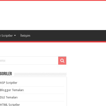
 Scriptler
İletişim
goriler
ASP Scriptler
Blogger Temaları
DLE Temaları
HTML Scriptler