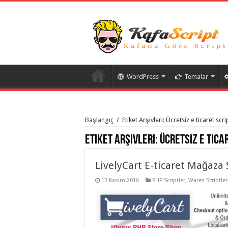
WordPress
Temalar
istanbul
organizasyon
Başlangıç
/
Etiket Arşivleri: Ücretsiz e ticaret scri
evden
eve
Etiket Arşivleri:
Ücretsiz e tica
taşımacılık
,
gaziantep
organizasyon
,
gaziantep
LivelyCart E-ticaret Mağaza 
evden
eve
13 Kasım 2016
PHP Scriptler
,
Warez Scriptler
taşımacılık
,
evden
eve
taşımacılık
,
gaziantep
evden