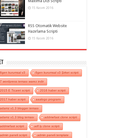
Maxima Dizi Scripti
15 Kasım 2016
RSS Otomatik Website
Hazırlama Scripti
15 Kasım 2016
et
6gen kurumsal v3
6gen kurumsal v3 Şirket scripti
7 wordpress teması warez indir
2015 E Ticaret scripti
2016 haber scripti
2017 haber scripti
aaalogo programı
adamz v1.3 blogger teması
adamz v1.3 blog teması
addmefast clone scripti
addmefast scripti
adf.ly clone scripti
admin paneli scripti
admin paneli template