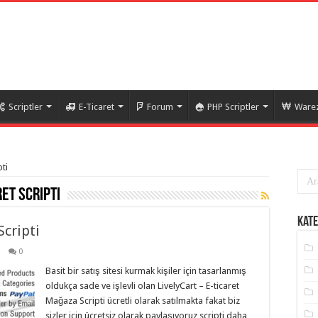
Scriptler
E-Ticaret
Forum
PHP Scriptler
Warez
pti
ret scripti
Kate
Scripti
0
Basit bir satış sitesi kurmak kişiler için tasarlanmış
oldukça sade ve işlevli olan LivelyCart – E-ticaret
Mağaza Scripti ücretli olarak satılmakta fakat biz
sizler için ücretsiz olarak paylaşıyoruz scripti daha