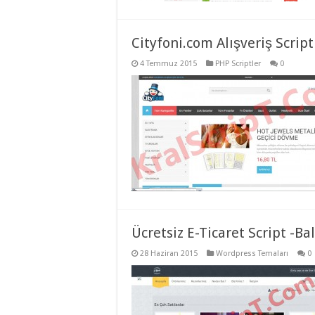
Cityfoni.com Alışveriş Script
4 Temmuz 2015
PHP Scriptler
0
Ücretsiz E-Ticaret Script -Bal
28 Haziran 2015
Wordpress Temaları
0