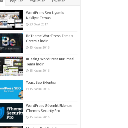
ni
Popüler
Yorumlar
Etiketler
WordPress Seo Uyumlu
Nakliyat Teması
23 Ocak 2017
BeTheme WordPress Teması
Ücretsiz İndir
15 Kasım 2016
uDesing WordPress Kurumsal
Tema İndir
15 Kasım 2016
Yoast Seo Eklentisi
15 Kasım 2016
WordPress Güvenlik Eklentisi
iThemes Security Pro
15 Kasım 2016