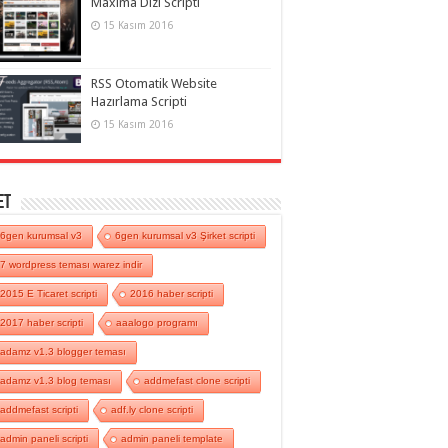
Maxima Dizi Scripti
15 Kasım 2016
RSS Otomatik Website
Hazırlama Scripti
15 Kasım 2016
et
6gen kurumsal v3
6gen kurumsal v3 Şirket scripti
7 wordpress teması warez indir
2015 E Ticaret scripti
2016 haber scripti
2017 haber scripti
aaalogo programı
adamz v1.3 blogger teması
adamz v1.3 blog teması
addmefast clone scripti
addmefast scripti
adf.ly clone scripti
admin paneli scripti
admin paneli template