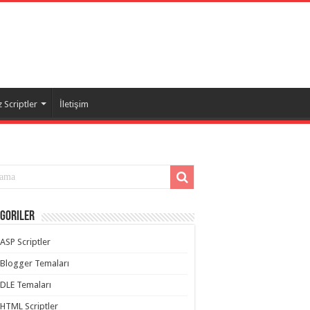
 Scriptler
İletişim
goriler
ASP Scriptler
Blogger Temaları
DLE Temaları
HTML Scriptler