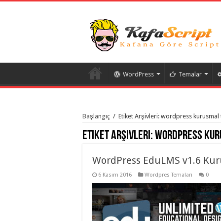
WordPress
Temalar
istanbul
organizasyon
Başlangıç
/
Etiket Arşivleri: wordpress kurusmal
evden
eve
Etiket Arşivleri:
wordpress kur
taşımacılık
,
gaziantep
organizasyon
,
gaziantep
WordPress EduLMS v1.6 Kur
evden
eve
6 Kasım 2016
Wordpres Temaları
0
taşımacılık
,
evden
eve
taşımacılık
,
gaziantep
evden