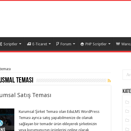
Scriptler
E-Ticaret
Forum
PHP Scriptler
Warez
 teması
usmal teması
Kate
umsal Satış Teması
Kurumsal Şirket Teması olan EduLMS WordPress
Teması ayrıca satış yapabilmenize de olanak
sağlayan bir temadır ürün ekleyerek şirketinizin
veya kurumunuzun ürünlerini online olarak