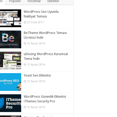
ni
Popüler
Yorumlar
Etiketler
WordPress Seo Uyumlu
Nakliyat Teması
23 Ocak 2017
BeTheme WordPress Teması
Ücretsiz İndir
15 Kasım 2016
uDesing WordPress Kurumsal
Tema İndir
15 Kasım 2016
Yoast Seo Eklentisi
15 Kasım 2016
WordPress Güvenlik Eklentisi
iThemes Security Pro
15 Kasım 2016