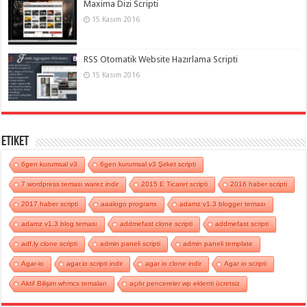
Maxima Dizi Scripti
15 Kasım 2016
RSS Otomatik Website Hazırlama Scripti
15 Kasım 2016
Etiket
6gen kurumsal v3
6gen kurumsal v3 Şirket scripti
7 wordpress teması warez indir
2015 E Ticaret scripti
2016 haber scripti
2017 haber scripti
aaalogo programı
adamz v1.3 blogger teması
adamz v1.3 blog teması
addmefast clone scripti
addmefast scripti
adf.ly clone scripti
admin paneli scripti
admin paneli template
Agar-io
agar.io scripti indir
agar io clone indir
Agar io scripti
Aktif Bilişim whmcs temaları
açılır pencereler wp eklenti ücretsiz