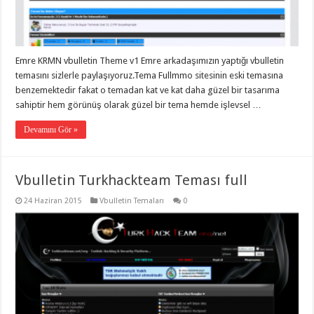
organizasyon
,
gaziantep
organizasyon
,
gaziantep
organizasyon
,
Emre KRMN vbulletin Theme v1 Emre arkadaşımızın yaptığı vbulletin
gaziantep
organizasyon
,
temasını sizlerle paylaşıyoruz.Tema Fullmmo sitesinin eski temasına
gaziantep
benzemektedir fakat o temadan kat ve kat daha güzel bir tasarıma
organizasyon
,
gaziantep
sahiptir hem görünüş olarak güzel bir tema hemde işlevsel …
palyaço
,
twitter
Devamını Gör »
takipçi
hilesi
,
twitter
takipçi
Vbulletin Turkhackteam Teması full
hilesi
,
instagram
takipçi
24 Haziran 2015
Vbulletin Temaları
0
hilesi
,