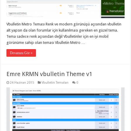
taşımacılık
,
gaziantep
evden
eve
taşımacılık
,
Vbulletin Metro Teması Renk ve modern görünüşü açısından vbulletin
gaziantep
evden
alt yapsın da olan forumlar için kullanılması gereken en güzel tema.
eve
Tema sadece renk açısından değil Vbulletinler için en iyi mobil
taşımacılık
,
görünüme sahip olan teması Vbulletin Metro …
gaziantep
evden
eve
Devamını Gör »
taşımacılık
,
gaziantep
evden
eve
Emre KRMN vbulletin Theme v1
taşımacılık
,
evden
eve
24 Haziran 2015
Vbulletin Temaları
0
taşımacılık
,
gaziantep
asansörlü
taşıma
,
gaziantep
evden
eve
taşımacılık
,
gaziantep
organizasyon
,
gaziantep