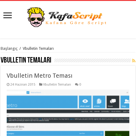
istanbul
Başlangıç
/
Vbulletin Temaları
organizasyon
evden
Vbulletin Temaları
eve
taşımacılık
,
gaziantep
Vbulletin Metro Teması
organizasyon
,
gaziantep
evden
24 Haziran 2015
Vbulletin Temaları
0
eve
taşımacılık
,
evden
eve
taşımacılık
,
gaziantep
evden
eve
taşımacılık
,
evden
eve