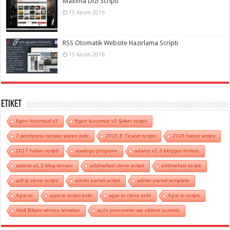
Maxima Dizi Scripti
15 Kasım 2016
RSS Otomatik Website Hazırlama Scripti
15 Kasım 2016
Etiket
6gen kurumsal v3
6gen kurumsal v3 Şirket scripti
7 wordpress teması warez indir
2015 E Ticaret scripti
2016 haber scripti
2017 haber scripti
aaalogo programı
adamz v1.3 blogger teması
adamz v1.3 blog teması
addmefast clone scripti
addmefast scripti
adf.ly clone scripti
admin paneli scripti
admin paneli template
Agar-io
agar.io scripti indir
agar io clone indir
Agar io scripti
Aktif Bilişim whmcs temaları
açılır pencereler wp eklenti ücretsiz