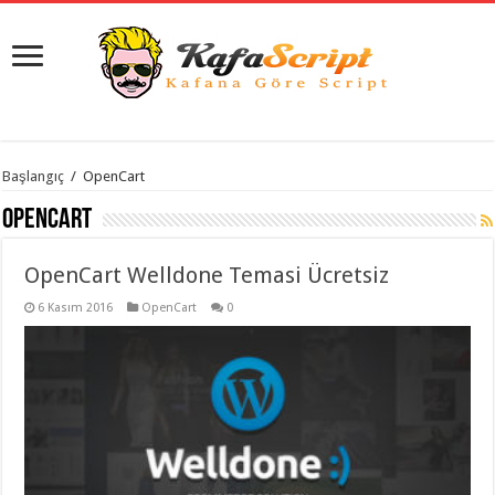
istanbul
Başlangıç
/
OpenCart
organizasyon
evden
OpenCart
eve
taşımacılık
,
gaziantep
OpenCart Welldone Temasi Ücretsiz
organizasyon
,
gaziantep
evden
6 Kasım 2016
OpenCart
0
eve
taşımacılık
,
evden
eve
taşımacılık
,
gaziantep
evden
eve
taşımacılık
,
evden
eve