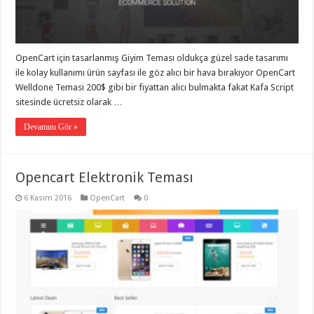
taşımacılık
,
gaziantep
evden
eve
taşımacılık
,
OpenCart için tasarlanmış Giyim Teması oldukça güzel sade tasarımı
gaziantep
evden
ile kolay kullanımı ürün sayfası ile göz alıcı bir hava bırakıyor OpenCart
eve
Welldone Temasi 200$ gibi bir fiyattan alıcı bulmakta fakat Kafa Script
taşımacılık
,
sitesinde ücretsiz olarak …
gaziantep
evden
eve
Devamını Gör »
taşımacılık
,
gaziantep
evden
eve
Opencart Elektronik Teması
taşımacılık
,
evden
eve
6 Kasım 2016
OpenCart
0
taşımacılık
,
gaziantep
asansörlü
taşıma
,
gaziantep
evden
eve
taşımacılık
,
gaziantep
organizasyon
,
gaziantep