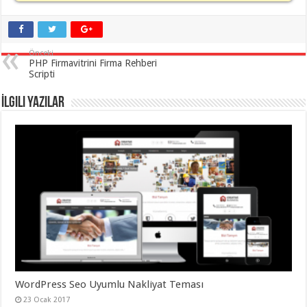
organizasyon
,
gaziantep
organizasyon
,
gaziantep
organizasyon
,
Önceki
gaziantep
PHP Firmavitrini Firma Rehberi
organizasyon
,
Scripti
gaziantep
organizasyon
,
İlgili Yazılar
gaziantep
palyaço
,
twitter
takipçi
hilesi
,
twitter
takipçi
hilesi
,
instagram
takipçi
hilesi
,
WordPress Seo Uyumlu Nakliyat Teması
23 Ocak 2017