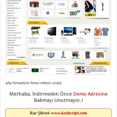
taşımacılık
,
gaziantep
evden
eve
taşımacılık
,
gaziantep
evden
eve
taşımacılık
,
gaziantep
evden
eve
taşımacılık
,
gaziantep
evden
eve
taşımacılık
,
evden
eve
taşımacılık
,
gaziantep
php-firmavitrini-firma-rehberi-scripti
asansörlü
taşıma
,
Merhaba, İndirmeden Önce
Demo Adresine
gaziantep
evden
Bakmayı Unutmayın..!
eve
taşımacılık
,
gaziantep
Rar Şifresi:
www.kralscript.com
organizasyon
,
gaziantep