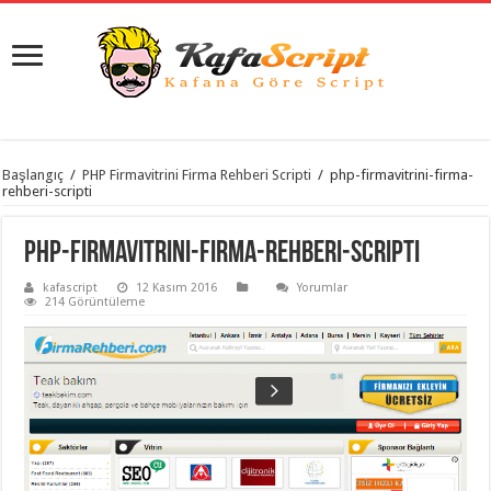
istanbul
Başlangıç
/
PHP Firmavitrini Firma Rehberi Scripti
/
php-firmavitrini-firma-
organizasyon
rehberi-scripti
evden
eve
taşımacılık
,
php-firmavitrini-firma-rehberi-scripti
gaziantep
organizasyon
,
kafascript
12 Kasım 2016
Yorumlar
gaziantep
214 Görüntüleme
evden
eve
taşımacılık
,
evden
eve
taşımacılık
,
gaziantep
evden
eve
taşımacılık
,
evden
eve