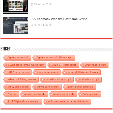
15 Kasım 2016
RSS Otomatik Website Hazırlama Scripti
15 Kasım 2016
Etiket
6gen kurumsal v3
6gen kurumsal v3 Şirket scripti
7 wordpress teması warez indir
2015 E Ticaret scripti
2016 haber scripti
2017 haber scripti
aaalogo programı
adamz v1.3 blogger teması
adamz v1.3 blog teması
addmefast clone scripti
addmefast scripti
adf.ly clone scripti
admin paneli scripti
admin paneli template
Agar-io
agar.io scripti indir
agar io clone indir
Agar io scripti
Aktif Bilişim whmcs temaları
açılır pencereler wp eklenti ücretsiz