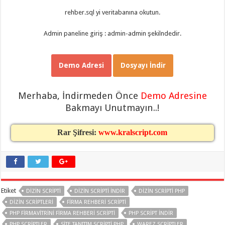
organizasyon
,
rehber.sql yi veritabanına okutun.
gaziantep
organizasyon
,
gaziantep
Admin paneline giriş : admin-admin şekilndedir.
organizasyon
,
gaziantep
organizasyon
,
gaziantep
Demo Adresi
Dosyayı İndir
organizasyon
,
gaziantep
palyaço
,
twitter
Merhaba, İndirmeden Önce
Demo Adresine
takipçi
hilesi
,
Bakmayı Unutmayın..!
twitter
takipçi
hilesi
,
Rar Şifresi:
www.kralscript.com
instagram
takipçi
hilesi
,
Etiket
DIZIN SCRIPTI
DIZIN SCRIPTI INDIR
DIZIN SCRIPTI PHP
DIZIN SCRIPTLERI
FIRMA REHBERI SCRIPTI
PHP FIRMAVITRINI FIRMA REHBERI SCRIPTI
PHP SCRIPT INDIR
PHP SCRIPTLER
SITE TANITIM SCRIPTI PHP
WAREZ SCRIPTLER