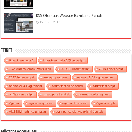
RSS Otomatik Website Hazırlama Scripti
15 Kasım 2016
Etiket
6gen kurumsal v3
6gen kurumsal v3 Şirket scripti
7 wordpress teması warez indir
2015 E Ticaret scripti
2016 haber scripti
2017 haber scripti
aaalogo programı
adamz v1.3 blogger teması
adamz v1.3 blog teması
addmefast clone scripti
addmefast scripti
adf.ly clone scripti
admin paneli scripti
admin paneli template
Agar-io
agar.io scripti indir
agar io clone indir
Agar io scripti
Aktif Bilişim whmcs temaları
açılır pencereler wp eklenti ücretsiz