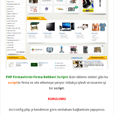
taşımacılık
,
gaziantep
evden
eve
taşımacılık
,
gaziantep
evden
eve
taşımacılık
,
gaziantep
evden
eve
taşımacılık
,
gaziantep
evden
eve
taşımacılık
,
evden
eve
taşımacılık
,
PHP Firmavitrini Firma Rehberi Scripti
dizin ekleme siteleri gibi bu
gaziantep
script
te firma ve site eklemeye yarıyor oldukça işlevli ve tasarımı iyi
asansörlü
taşıma
,
bir
script
.
gaziantep
evden
eve
KURULUMU
taşımacılık
,
gaziantep
inc/config.php yi kendimize göre veritabanı bağlantısını yapıyoruz.
organizasyon
,
gaziantep