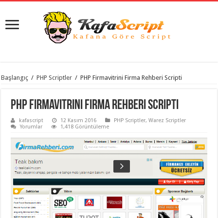
istanbul
Başlangıç
/
PHP Scriptler
/
PHP Firmavitrini Firma Rehberi Scripti
organizasyon
evden
eve
PHP Firmavitrini Firma Rehberi Scripti
taşımacılık
,
gaziantep
kafascript
12 Kasım 2016
PHP Scriptler
,
Warez Scriptler
organizasyon
,
Yorumlar
1,418 Görüntüleme
gaziantep
evden
eve
taşımacılık
,
evden
eve
taşımacılık
,
gaziantep
evden
eve
taşımacılık
,
evden
eve