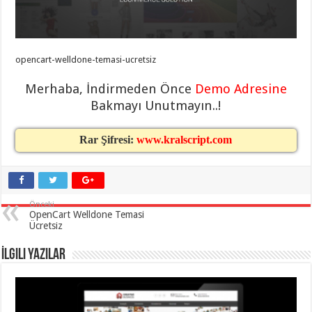
taşımacılık
,
gaziantep
evden
eve
taşımacılık
,
opencart-welldone-temasi-ucretsiz
gaziantep
evden
eve
Merhaba, İndirmeden Önce
Demo Adresine
taşımacılık
,
gaziantep
Bakmayı Unutmayın..!
evden
eve
taşımacılık
,
Rar Şifresi:
www.kralscript.com
gaziantep
evden
eve
taşımacılık
,
evden
eve
Önceki
taşımacılık
,
OpenCart Welldone Temasi
gaziantep
Ücretsiz
asansörlü
taşıma
,
gaziantep
İlgili Yazılar
evden
eve
taşımacılık
,
gaziantep
organizasyon
,
gaziantep