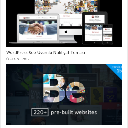
organizasyon
,
gaziantep
organizasyon
,
gaziantep
organizasyon
,
gaziantep
organizasyon
,
gaziantep
organizasyon
,
gaziantep
palyaço
,
twitter
WordPress Seo Uyumlu Nakliyat Teması
takipçi
23 Ocak 2017
hilesi
,
twitter
takipçi
hilesi
,
instagram
takipçi
hilesi
,