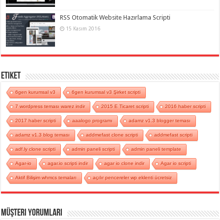
RSS Otomatik Website Hazırlama Scripti
15 Kasım 2016
Etiket
6gen kurumsal v3
6gen kurumsal v3 Şirket scripti
7 wordpress teması warez indir
2015 E Ticaret scripti
2016 haber scripti
2017 haber scripti
aaalogo programı
adamz v1.3 blogger teması
adamz v1.3 blog teması
addmefast clone scripti
addmefast scripti
adf.ly clone scripti
admin paneli scripti
admin paneli template
Agar-io
agar.io scripti indir
agar io clone indir
Agar io scripti
Aktif Bilişim whmcs temaları
açılır pencereler wp eklenti ücretsiz
Müşteri Yorumları