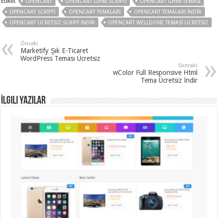
Etiket
OPENCART
OPENCART GIYIM SCRIPTI
OPENCART GIYIM TEMASI
organizasyon
,
OPENCART SCRIPTI
OPENCART TEMALARI
OPENCART TEMALARI İNDIR
gaziantep
organizasyon
,
OPENCART ÜCRETSIZ SCRIPT İNDIR
OPENCART WELLDONE TEMASI ÜCRETSIZ
gaziantep
organizasyon
,
gaziantep
Önceki
organizasyon
,
Marketify Şık E-Ticaret
gaziantep
WordPress Teması Ücretsiz
organizasyon
,
Sonraki
gaziantep
wColor Full Responsive Html
palyaço
,
Tema Ücretsiz İndir
twitter
takipçi
İlgili Yazılar
hilesi
,
twitter
takipçi
hilesi
,
instagram
takipçi
hilesi
,