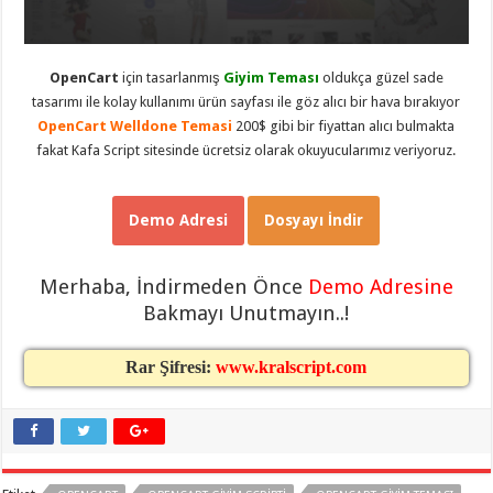
taşımacılık
,
gaziantep
evden
eve
OpenCart
için tasarlanmış
Giyim Teması
oldukça güzel sade
taşımacılık
,
gaziantep
tasarımı ile kolay kullanımı ürün sayfası ile göz alıcı bir hava bırakıyor
evden
OpenCart Welldone Temasi
200$ gibi bir fiyattan alıcı bulmakta
eve
taşımacılık
,
fakat Kafa Script sitesinde ücretsiz olarak okuyucularımız veriyoruz.
gaziantep
evden
eve
taşımacılık
,
Demo Adresi
Dosyayı İndir
gaziantep
evden
eve
taşımacılık
,
Merhaba, İndirmeden Önce
Demo Adresine
evden
eve
Bakmayı Unutmayın..!
taşımacılık
,
gaziantep
asansörlü
Rar Şifresi:
www.kralscript.com
taşıma
,
gaziantep
evden
eve
taşımacılık
,
gaziantep
organizasyon
,
gaziantep