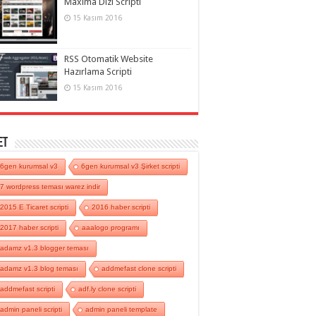
Maxima Dizi Scripti
15 Kasım 2016
RSS Otomatik Website
Hazırlama Scripti
15 Kasım 2016
et
6gen kurumsal v3
6gen kurumsal v3 Şirket scripti
7 wordpress teması warez indir
2015 E Ticaret scripti
2016 haber scripti
2017 haber scripti
aaalogo programı
adamz v1.3 blogger teması
adamz v1.3 blog teması
addmefast clone scripti
addmefast scripti
adf.ly clone scripti
admin paneli scripti
admin paneli template