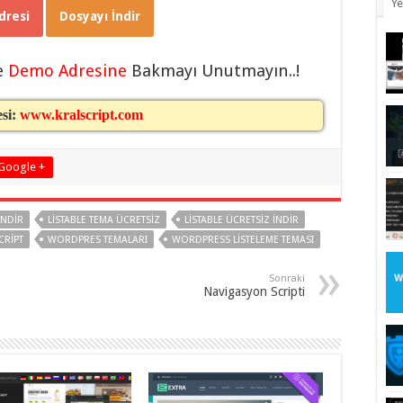
Ye
resi
Dosyayı İndir
e
Demo Adresine
Bakmayı Unutmayın..!
esi:
www.kralscript.com
Google +
INDIR
LISTABLE TEMA ÜCRETSIZ
LISTABLE ÜCRETSIZ INDIR
CRIPT
WORDPRES TEMALARI
WORDPRESS LISTELEME TEMASI
Sonraki
Navigasyon Scripti