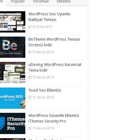
ni
Popüler
Yorumlar
Etiketler
WordPress Seo Uyumlu
Nakliyat Teması
23 Ocak 2017
BeTheme WordPress Teması
Ücretsiz İndir
15 Kasım 2016
uDesing WordPress Kurumsal
Tema İndir
15 Kasım 2016
Yoast Seo Eklentisi
15 Kasım 2016
WordPress Güvenlik Eklentisi
iThemes Security Pro
15 Kasım 2016