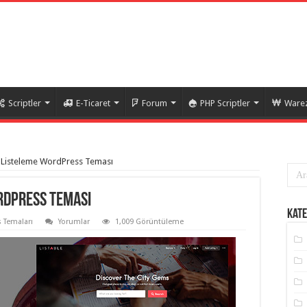
Scriptler
E-Ticaret
Forum
PHP Scriptler
Warez
ik Listeleme WordPress Teması
ordPress Teması
Kate
 Temaları
Yorumlar
1,009 Görüntüleme