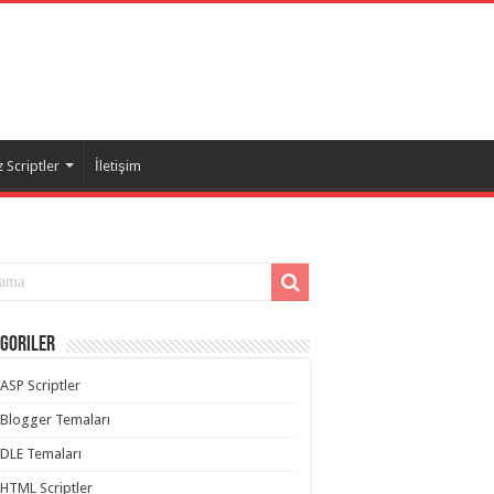
 Scriptler
İletişim
goriler
ASP Scriptler
Blogger Temaları
DLE Temaları
HTML Scriptler