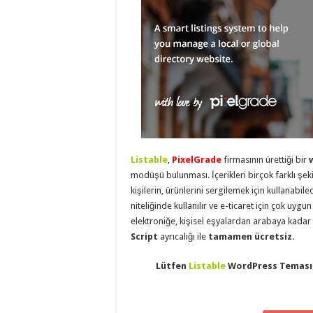
eve
taşımacılık
,
evden
eve
taşımacılık
,
gaziantep
evden
eve
taşımacılık
,
gaziantep
evden
eve
taşımacılık
,
gaziantep
evden
eve
Listable
,
PixelGrade
firmasının ürettiği bir
taşımacılık
,
modüşü bulunması. İçerikleri birçok farklı şeki
gaziantep
kişilerin, ürünlerini sergilemek için kullanabil
evden
eve
niteliğinde kullanılır ve e-ticaret için çok uygun
taşımacılık
,
elektroniğe, kişisel eşyalardan arabaya kadar h
evden
eve
Script
ayrıcalığı ile
tamamen ücretsiz
.
taşımacılık
,
gaziantep
asansörlü
Lütfen
Listable
WordPress Temasın
taşıma
,
gaziantep
evden
eve