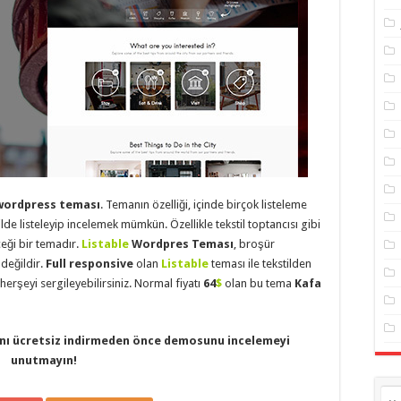
wordpress teması
. Temanın özelliği, içinde birçok listeleme
lde listeleyip incelemek mümkün. Özellikle tekstil toptancısı gibi
eceği bir temadır.
Listable
Wordpres Teması
, broşür
 değildir.
Full responsive
olan
Listable
teması ile tekstilden
erşeyi sergileyebilirsiniz. Normal fiyatı
64
$
olan bu tema
Kafa
ı ücretsiz indirmeden önce demosunu incelemeyi
unutmayın!