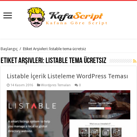
istanbul
Başlangıç
/
Etiket Arşivleri: listable tema ücretsiz
organizasyon
evden
Etiket Arşivleri:
listable tema ücretsiz
eve
taşımacılık
,
gaziantep
Listable İçerik Listeleme WordPress Teması
organizasyon
,
gaziantep
evden
14 Kasım 2016
Wordpres Temaları
0
eve
taşımacılık
,
evden
eve
taşımacılık
,
gaziantep
evden
eve
taşımacılık
,
evden
eve