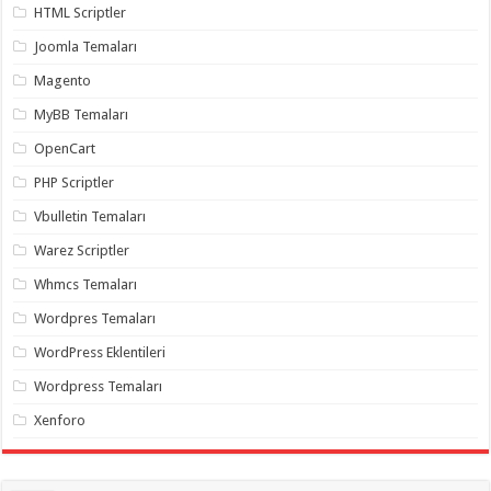
HTML Scriptler
organizasyon
,
gaziantep
Joomla Temaları
organizasyon
,
gaziantep
Magento
organizasyon
,
gaziantep
organizasyon
,
MyBB Temaları
gaziantep
organizasyon
,
OpenCart
gaziantep
palyaço
,
PHP Scriptler
twitter
takipçi
Vbulletin Temaları
hilesi
,
twitter
Warez Scriptler
takipçi
hilesi
,
Whmcs Temaları
instagram
takipçi
Wordpres Temaları
hilesi
,
WordPress Eklentileri
Wordpress Temaları
Xenforo