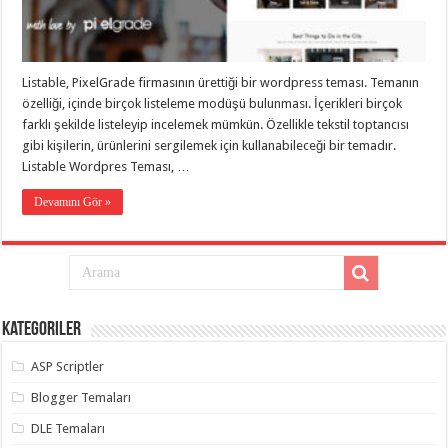
taşımacılık
,
gaziantep
evden
eve
taşımacılık
,
Listable, PixelGrade firmasının ürettiği bir wordpress teması. Temanın
gaziantep
evden
özelliği, içinde birçok listeleme modüşü bulunması. İçerikleri birçok
eve
farklı şekilde listeleyip incelemek mümkün. Özellikle tekstil toptancısı
taşımacılık
,
gibi kişilerin, ürünlerini sergilemek için kullanabileceği bir temadır.
gaziantep
evden
Listable Wordpres Teması, …
eve
taşımacılık
,
Devamını Gör »
gaziantep
evden
eve
taşımacılık
,
evden
eve
taşımacılık
,
gaziantep
asansörlü
Kategoriler
taşıma
,
gaziantep
ASP Scriptler
evden
eve
Blogger Temaları
taşımacılık
,
gaziantep
DLE Temaları
organizasyon
,
gaziantep