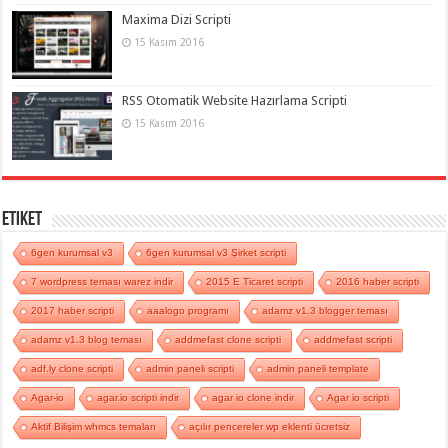
Maxima Dizi Scripti
15 Kasım 2016
RSS Otomatik Website Hazırlama Scripti
15 Kasım 2016
Etiket
6gen kurumsal v3
6gen kurumsal v3 Şirket scripti
7 wordpress teması warez indir
2015 E Ticaret scripti
2016 haber scripti
2017 haber scripti
aaalogo programı
adamz v1.3 blogger teması
adamz v1.3 blog teması
addmefast clone scripti
addmefast scripti
adf.ly clone scripti
admin paneli scripti
admin paneli template
Agar-io
agar.io scripti indir
agar io clone indir
Agar io scripti
Aktif Bilişim whmcs temaları
açılır pencereler wp eklenti ücretsiz