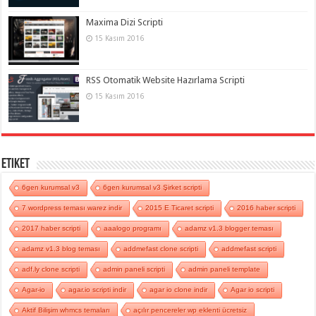
Maxima Dizi Scripti
15 Kasım 2016
RSS Otomatik Website Hazırlama Scripti
15 Kasım 2016
Etiket
6gen kurumsal v3
6gen kurumsal v3 Şirket scripti
7 wordpress teması warez indir
2015 E Ticaret scripti
2016 haber scripti
2017 haber scripti
aaalogo programı
adamz v1.3 blogger teması
adamz v1.3 blog teması
addmefast clone scripti
addmefast scripti
adf.ly clone scripti
admin paneli scripti
admin paneli template
Agar-io
agar.io scripti indir
agar io clone indir
Agar io scripti
Aktif Bilişim whmcs temaları
açılır pencereler wp eklenti ücretsiz