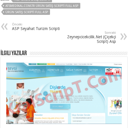
organizasyon
,
ATSMEDIKAL.COM.TR ÜRÜN SATIŞ SCRIPTI FULL ASP
gaziantep
organizasyon
,
ÜRÜN SATIŞ SCRIPTI FULL ASP
gaziantep
organizasyon
,
Önceki
gaziantep
ASP Seyahat Turizm Scripti
organizasyon
,
Sonraki
gaziantep
Zeynepcicekcilik.Net (Çiçekçi
organizasyon
,
Script) Asp
gaziantep
palyaço
,
twitter
İlgili Yazılar
takipçi
hilesi
,
twitter
takipçi
hilesi
,
instagram
takipçi
hilesi
,