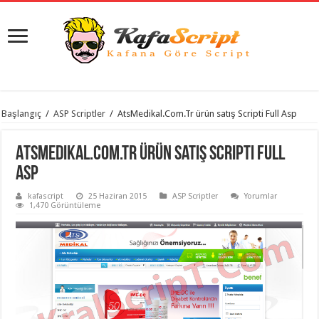
istanbul
Başlangıç
/
ASP Scriptler
/
AtsMedikal.Com.Tr ürün satış Scripti Full Asp
organizasyon
evden
eve
AtsMedikal.Com.Tr ürün satış Scripti Full
taşımacılık
,
gaziantep
Asp
organizasyon
,
gaziantep
kafascript
25 Haziran 2015
ASP Scriptler
Yorumlar
evden
1,470 Görüntüleme
eve
taşımacılık
,
evden
eve
taşımacılık
,
gaziantep
evden
eve
taşımacılık
,
evden
eve