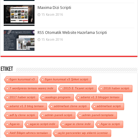
Maxima Dizi Scripti
15 Kasım 2016
RSS Otomatik Website Hazırlama Scripti
15 Kasım 2016
Etiket
6gen kurumsal v3
6gen kurumsal v3 Şirket scripti
7 wordpress teması warez indir
2015 E Ticaret scripti
2016 haber scripti
2017 haber scripti
aaalogo programı
adamz v1.3 blogger teması
adamz v1.3 blog teması
addmefast clone scripti
addmefast scripti
adf.ly clone scripti
admin paneli scripti
admin paneli template
Agar-io
agar.io scripti indir
agar io clone indir
Agar io scripti
Aktif Bilişim whmcs temaları
açılır pencereler wp eklenti ücretsiz