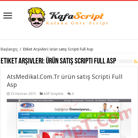
istanbul
Başlangıç
/
Etiket Arşivleri: ürün satış Scripti Full Asp
organizasyon
evden
Etiket Arşivleri:
ürün satış Scripti Full Asp
eve
taşımacılık
,
gaziantep
AtsMedikal.Com.Tr ürün satış Scripti Full
organizasyon
,
gaziantep
Asp
evden
eve
25 Haziran 2015
ASP Scriptler
0
taşımacılık
,
evden
eve
taşımacılık
,
gaziantep
evden
eve
taşımacılık
,
evden
eve