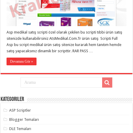
taşımacılık
,
gaziantep
evden
eve
taşımacılık
,
gaziantep
evden
Asp medikal satış scripti özel olarak çekilen bu scripti tıbbi ürün satış
eve
sitenizde kullanabilirsiniz AtsMedikal.Com.Tr ürün satış Scripti Full
taşımacılık
,
gaziantep
Asp bu script medikal ürün satış sitenize kurarak hem tanıtım hemde
evden
satış yapacaksınız dinamik bir scripttir. RAR PASS …
eve
taşımacılık
,
gaziantep
Devamını Gör »
evden
eve
taşımacılık
,
evden
eve
taşımacılık
,
gaziantep
asansörlü
Kategoriler
taşıma
,
gaziantep
ASP Scriptler
evden
eve
taşımacılık
,
Blogger Temaları
gaziantep
organizasyon
,
DLE Temaları
gaziantep