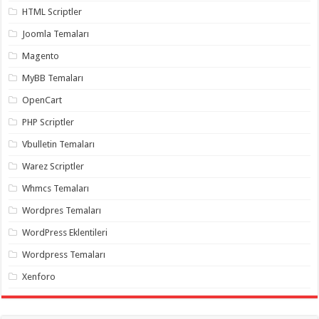
organizasyon
,
HTML Scriptler
gaziantep
organizasyon
,
Joomla Temaları
gaziantep
organizasyon
,
Magento
gaziantep
organizasyon
,
MyBB Temaları
gaziantep
organizasyon
,
OpenCart
gaziantep
palyaço
,
PHP Scriptler
twitter
takipçi
Vbulletin Temaları
hilesi
,
twitter
Warez Scriptler
takipçi
hilesi
,
Whmcs Temaları
instagram
takipçi
Wordpres Temaları
hilesi
,
WordPress Eklentileri
Wordpress Temaları
Xenforo