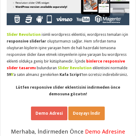
taşımacılık
,
gaziantep
evden
eve
taşımacılık
,
gaziantep
evden
Slider Revolution
isimli wordpress eklentisi, wordpress temaları için
eve
taşımacılık
,
responsive sliderlar
oluşturmanızı sağlar. Hem sıfırdan tema
gaziantep
oluşturan kişilerin işine yarayan hem de hali hazırdaki temasına
evden
eve
responsive slider ilave etmek isteyenlerin işine yarayan bu wordpress
taşımacılık
,
eklenti oldukça geniş bir kütüphanedir. İçinde
binlerce responsive
gaziantep
evden
slider tasarımı
bulunduran
Slider Revolution
eklentisini normalde
eve
59
$
‘a satın almanız gerekirken
Kafa Script
‘ten ücretsiz indirebilirsiniz.
taşımacılık
,
evden
eve
Lütfen responsive slider eklentisini indirmeden önce
taşımacılık
,
demosuna gözatın!
gaziantep
asansörlü
taşıma
,
gaziantep
evden
Demo Adresi
Dosyayı İndir
eve
taşımacılık
,
gaziantep
Merhaba, İndirmeden Önce
Demo Adresine
organizasyon
,
gaziantep