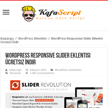
istanbul
Başlangıç
/
WordPress Eklentileri
/
WordPress Responsive Slider Eklentisi
organizasyon
Ücretsiz İndir
evden
eve
taşımacılık
,
WordPress Responsive Slider Eklentisi
gaziantep
organizasyon
,
Ücretsiz İndir
gaziantep
evden
kafascript
8 Kasım 2016
WordPress Eklentileri
eve
Yorumlar
1,042 Görüntüleme
taşımacılık
,
evden
eve
taşımacılık
,
gaziantep
evden
eve
taşımacılık
,
evden
eve