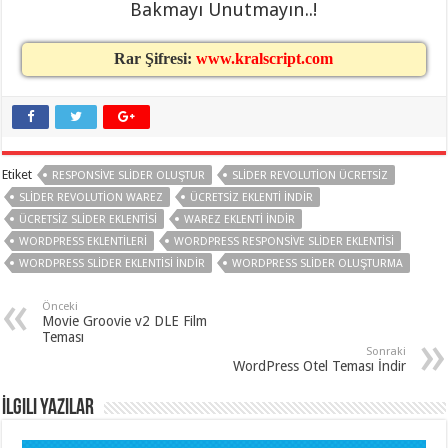
Bakmayı Unutmayın..!
organizasyon
,
gaziantep
organizasyon
,
Rar Şifresi:
www.kralscript.com
gaziantep
organizasyon
,
gaziantep
organizasyon
,
gaziantep
organizasyon
,
gaziantep
palyaço
,
Etiket
RESPONSIVE SLIDER OLUŞTUR
SLIDER REVOLUTION ÜCRETSIZ
twitter
takipçi
SLIDER REVOLUTION WAREZ
ÜCRETSIZ EKLENTI INDIR
hilesi
,
ÜCRETSIZ SLIDER EKLENTISI
WAREZ EKLENTI INDIR
twitter
takipçi
WORDPRESS EKLENTILERI
WORDPRESS RESPONSIVE SLIDER EKLENTISI
hilesi
,
WORDPRESS SLIDER EKLENTISI INDIR
WORDPRESS SLIDER OLUŞTURMA
instagram
takipçi
hilesi
,
Önceki
Movie Groovie v2 DLE Film
Teması
Sonraki
WordPress Otel Teması İndir
İlgili Yazılar