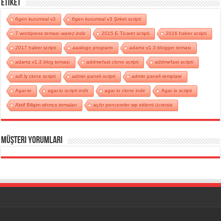
Etiket
6gen kurumsal v3
6gen kurumsal v3 Şirket scripti
7 wordpress teması warez indir
2015 E Ticaret scripti
2016 haber scripti
2017 haber scripti
aaalogo programı
adamz v1.3 blogger teması
adamz v1.3 blog teması
addmefast clone scripti
addmefast scripti
adf.ly clone scripti
admin paneli scripti
admin paneli template
Agar-io
agar.io scripti indir
agar io clone indir
Agar io scripti
Aktif Bilişim whmcs temaları
açılır pencereler wp eklenti ücretsiz
Müşteri Yorumları