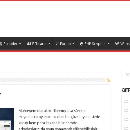
Scriptler
E-Ticaret
Forum
PHP Scriptler
Warez
Kate
z
Muhteşem olarak kodlanmış kısa sürede
milyonlarca oyunucusu olan bu güzel oyunu sizde
kurup hem para kazana bilir hemde
arkadaşlarınızla oyun oynayarak eğlenebilirsiniz.