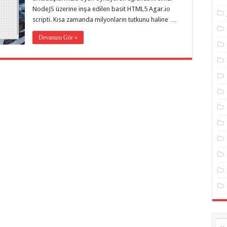
NodeJS üzerine inşa edilen basit HTML5 Agar.io
scripti. Kısa zamanda milyonların tutkunu haline …
Devamını Gör »