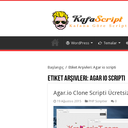
WordPress
Temalar
istanbul
organizasyon
Başlangıç
/
Etiket Arşivleri: Agar io scripti
evden
eve
Etiket Arşivleri:
Agar io scripti
taşımacılık
,
gaziantep
organizasyon
,
gaziantep
Agar.io Clone Scripti Ücretsi
evden
eve
19 Ağustos 2015
PHP Scriptler
0
taşımacılık
,
evden
eve
taşımacılık
,
gaziantep
evden