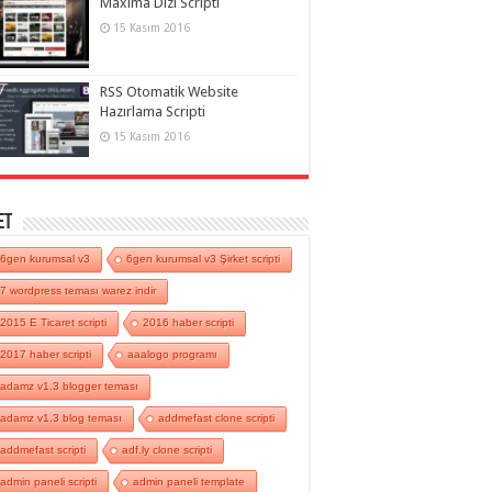
Maxima Dizi Scripti
15 Kasım 2016
RSS Otomatik Website
Hazırlama Scripti
15 Kasım 2016
et
6gen kurumsal v3
6gen kurumsal v3 Şirket scripti
7 wordpress teması warez indir
2015 E Ticaret scripti
2016 haber scripti
2017 haber scripti
aaalogo programı
adamz v1.3 blogger teması
adamz v1.3 blog teması
addmefast clone scripti
addmefast scripti
adf.ly clone scripti
admin paneli scripti
admin paneli template