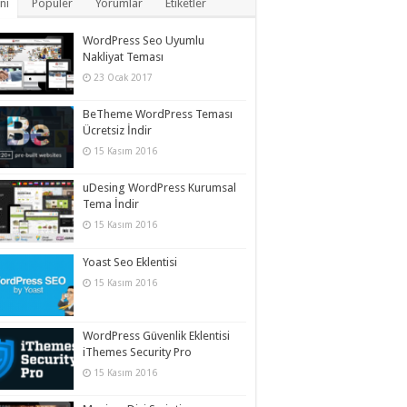
ni
Popüler
Yorumlar
Etiketler
WordPress Seo Uyumlu
Nakliyat Teması
23 Ocak 2017
BeTheme WordPress Teması
Ücretsiz İndir
15 Kasım 2016
uDesing WordPress Kurumsal
Tema İndir
15 Kasım 2016
Yoast Seo Eklentisi
15 Kasım 2016
WordPress Güvenlik Eklentisi
iThemes Security Pro
15 Kasım 2016