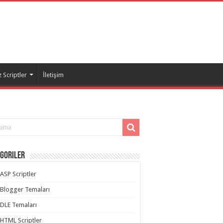
 Scriptler
İletişim
goriler
ASP Scriptler
Blogger Temaları
DLE Temaları
HTML Scriptler