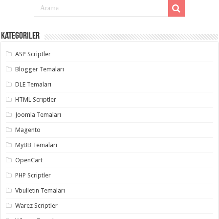
taşımacılık
,
gaziantep
evden
eve
taşımacılık
Kategoriler
,
gaziantep
evden
ASP Scriptler
eve
taşımacılık
,
Blogger Temaları
gaziantep
evden
DLE Temaları
eve
taşımacılık
,
HTML Scriptler
gaziantep
evden
Joomla Temaları
eve
taşımacılık
,
Magento
evden
eve
taşımacılık
MyBB Temaları
,
gaziantep
asansörlü
OpenCart
taşıma
,
gaziantep
PHP Scriptler
evden
eve
Vbulletin Temaları
taşımacılık
,
gaziantep
Warez Scriptler
organizasyon
,
gaziantep