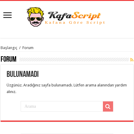
istanbul
Başlangıç
/
Forum
organizasyon
evden
Forum
eve
taşımacılık
,
gaziantep
Bulunamadı
organizasyon
,
gaziantep
evden
Üzgünüz. Aradığınız sayfa bulunamadı. Lütfen arama alanından yardım
eve
alınız.
taşımacılık
,
evden
eve
taşımacılık
,
gaziantep
evden
eve
taşımacılık
,
evden
eve