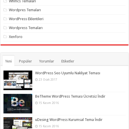
Whmcs Temaları
organizasyon
,
gaziantep
Wordpres Temaları
organizasyon
,
gaziantep
WordPress Eklentileri
organizasyon
,
gaziantep
Wordpress Temaları
organizasyon
,
gaziantep
Xenforo
organizasyon
,
gaziantep
palyaço
,
twitter
takipçi
hilesi
,
Yeni
Popüler
Yorumlar
Etiketler
twitter
takipçi
hilesi
,
WordPress Seo Uyumlu Nakliyat Teması
instagram
23 Ocak 2017
takipçi
hilesi
,
BeTheme WordPress Teması Ücretsiz İndir
15 Kasım 2016
uDesing WordPress Kurumsal Tema İndir
15 Kasım 2016