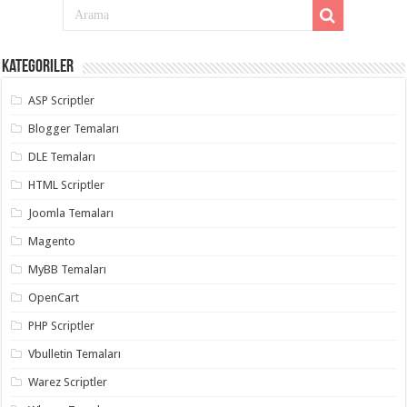
taşımacılık
,
gaziantep
evden
eve
taşımacılık
Kategoriler
,
gaziantep
evden
ASP Scriptler
eve
taşımacılık
,
Blogger Temaları
gaziantep
evden
DLE Temaları
eve
taşımacılık
,
HTML Scriptler
gaziantep
evden
Joomla Temaları
eve
taşımacılık
,
Magento
evden
eve
taşımacılık
MyBB Temaları
,
gaziantep
asansörlü
OpenCart
taşıma
,
gaziantep
PHP Scriptler
evden
eve
Vbulletin Temaları
taşımacılık
,
gaziantep
Warez Scriptler
organizasyon
,
gaziantep