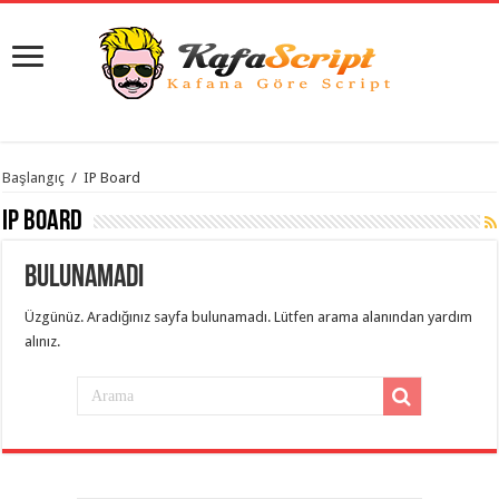
istanbul
Başlangıç
/
IP Board
organizasyon
evden
IP Board
eve
taşımacılık
,
gaziantep
Bulunamadı
organizasyon
,
gaziantep
evden
Üzgünüz. Aradığınız sayfa bulunamadı. Lütfen arama alanından yardım
eve
alınız.
taşımacılık
,
evden
eve
taşımacılık
,
gaziantep
evden
eve
taşımacılık
,
evden
eve