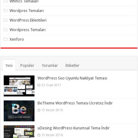
Whmcs Temaları
organizasyon
,
gaziantep
Wordpres Temaları
organizasyon
,
gaziantep
WordPress Eklentileri
organizasyon
,
gaziantep
Wordpress Temaları
organizasyon
,
gaziantep
Xenforo
organizasyon
,
gaziantep
palyaço
,
twitter
takipçi
hilesi
,
Yeni
Popüler
Yorumlar
Etiketler
twitter
takipçi
hilesi
,
WordPress Seo Uyumlu Nakliyat Teması
instagram
23 Ocak 2017
takipçi
hilesi
,
BeTheme WordPress Teması Ücretsiz İndir
15 Kasım 2016
uDesing WordPress Kurumsal Tema İndir
15 Kasım 2016