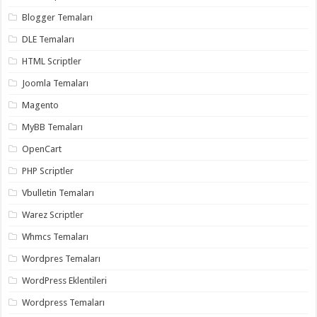
organizasyon
,
Blogger Temaları
gaziantep
organizasyon
,
DLE Temaları
gaziantep
organizasyon
,
HTML Scriptler
gaziantep
organizasyon
,
Joomla Temaları
gaziantep
organizasyon
,
Magento
gaziantep
palyaço
,
twitter
MyBB Temaları
takipçi
hilesi
,
OpenCart
twitter
takipçi
PHP Scriptler
hilesi
,
instagram
Vbulletin Temaları
takipçi
hilesi
,
Warez Scriptler
Whmcs Temaları
Wordpres Temaları
WordPress Eklentileri
Wordpress Temaları