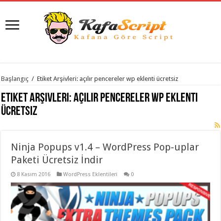
istanbul
Başlangıç
/
Etiket Arşivleri: açılır pencereler wp eklenti ücretsiz
organizasyon
evden
Etiket Arşivleri:
açılır pencereler wp eklenti
eve
taşımacılık
,
ücretsiz
gaziantep
organizasyon
,
gaziantep
evden
Ninja Popups v1.4 – WordPress Pop-uplar
eve
taşımacılık
,
Paketi Ücretsiz İndir
evden
eve
taşımacılık
8 Kasım 2016
,
WordPress Eklentileri
0
gaziantep
evden
eve
taşımacılık
,
evden
eve