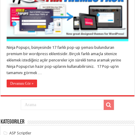
taşımacılık
,
gaziantep
evden
eve
taşımacılık
,
gaziantep
evden
eve
taşımacılık
,
gaziantep
Ninja Popups, bünyesinde 17 farklı pop-up şeması bulunduran
evden
eve
premium bir wordpress eklentisidir. Birçok farklı amaçla sitenize
taşımacılık
,
eklemek istediğiniz açılır pencereler için sürekli tema aramak yerine
gaziantep
Ninja Popups‘un hazır pop-uplarını kullanabilirsiniz. 17 Pop-up‘ın
evden
eve
tamamını görmek …
taşımacılık
,
evden
Devamını Gör »
eve
taşımacılık
,
gaziantep
asansörlü
taşıma
,
gaziantep
evden
eve
taşımacılık
,
Kategoriler
gaziantep
organizasyon
,
ASP Scriptler
gaziantep