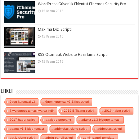
WordPress Güvenlik Eklentisi iThemes Security Pro
15 Kasım 2016
Maxima Dizi Scripti
15 Kasım 2016
RSS Otomatik Website Hazırlama Scripti
15 Kasım 2016
Etiket
6gen kurumsal v3
6gen kurumsal v3 Şirket scripti
7 wordpress teması warez indir
2015 E Ticaret scripti
2016 haber scripti
2017 haber scripti
aaalogo programı
adamz v1.3 blogger teması
adamz v1.3 blog teması
addmefast clone scripti
addmefast scripti
adf.ly clone scripti
admin paneli scripti
admin paneli template