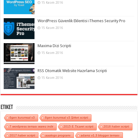
15 Kasım 2016
WordPress Güvenlik Eklentisi iThemes Security Pro
15 Kasım 2016
Maxima Dizi Scripti
15 Kasım 2016
RSS Otomatik Website Hazırlama Scripti
15 Kasım 2016
Etiket
6gen kurumsal v3
6gen kurumsal v3 Şirket scripti
7 wordpress teması warez indir
2015 E Ticaret scripti
2016 haber scripti
2017 haber scripti
aaalogo programı
adamz v1.3 blogger teması