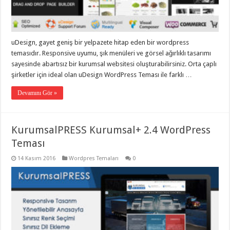
taşımacılık
,
gaziantep
evden
eve
taşımacılık
,
uDesign, gayet geniş bir yelpazete hitap eden bir wordpress
gaziantep
evden
temasıdır. Responsive uyumu, şık menüleri ve görsel ağırlıklı tasarımı
eve
sayesinde abartısız bir kurumsal websitesi oluşturabilirsiniz. Orta çaplı
taşımacılık
,
şirketler için ideal olan uDesign WordPress Teması ile farklı …
gaziantep
evden
eve
Devamını Gör »
taşımacılık
,
gaziantep
evden
eve
KurumsalPRESS Kurumsal+ 2.4 WordPress
taşımacılık
,
evden
Teması
eve
taşımacılık
,
14 Kasım 2016
Wordpres Temaları
0
gaziantep
asansörlü
taşıma
,
gaziantep
evden
eve
taşımacılık
,
gaziantep
organizasyon
,
gaziantep