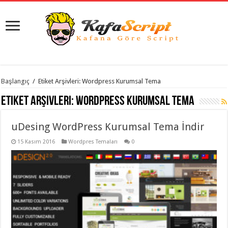
istanbul
Başlangıç
/
Etiket Arşivleri: Wordpress Kurumsal Tema
organizasyon
evden
Etiket Arşivleri:
Wordpress Kurumsal Tema
eve
taşımacılık
,
gaziantep
uDesing WordPress Kurumsal Tema İndir
organizasyon
,
gaziantep
evden
15 Kasım 2016
Wordpres Temaları
0
eve
taşımacılık
,
evden
eve
taşımacılık
,
gaziantep
evden
eve
taşımacılık
,
evden
eve