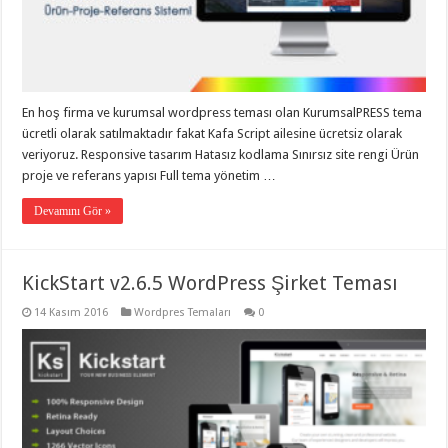
organizasyon
,
gaziantep
organizasyon
,
gaziantep
organizasyon
,
gaziantep
organizasyon
,
En hoş firma ve kurumsal wordpress teması olan KurumsalPRESS tema
gaziantep
ücretli olarak satılmaktadır fakat Kafa Script ailesine ücretsiz olarak
organizasyon
,
gaziantep
veriyoruz. Responsive tasarım Hatasız kodlama Sınırsız site rengi Ürün
palyaço
,
proje ve referans yapısı Full tema yönetim …
twitter
takipçi
hilesi
,
Devamını Gör »
twitter
takipçi
hilesi
,
instagram
KickStart v2.6.5 WordPress Şirket Teması
takipçi
hilesi
,
14 Kasım 2016
Wordpres Temaları
0