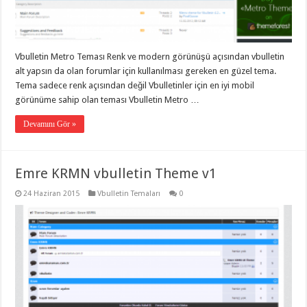
taşımacılık
,
gaziantep
evden
eve
taşımacılık
,
Vbulletin Metro Teması Renk ve modern görünüşü açısından vbulletin
gaziantep
evden
alt yapsın da olan forumlar için kullanılması gereken en güzel tema.
eve
Tema sadece renk açısından değil Vbulletinler için en iyi mobil
taşımacılık
,
görünüme sahip olan teması Vbulletin Metro …
gaziantep
evden
eve
Devamını Gör »
taşımacılık
,
gaziantep
evden
eve
Emre KRMN vbulletin Theme v1
taşımacılık
,
evden
eve
24 Haziran 2015
Vbulletin Temaları
0
taşımacılık
,
gaziantep
asansörlü
taşıma
,
gaziantep
evden
eve
taşımacılık
,
gaziantep
organizasyon
,
gaziantep