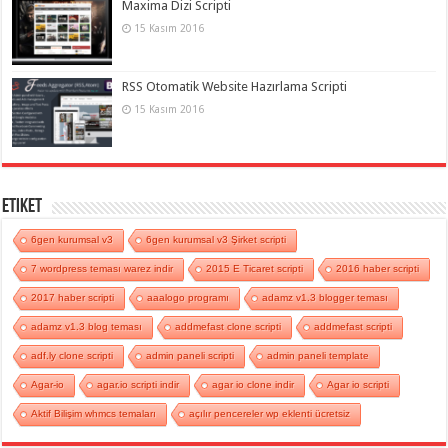
Maxima Dizi Scripti
15 Kasım 2016
RSS Otomatik Website Hazırlama Scripti
15 Kasım 2016
Etiket
6gen kurumsal v3
6gen kurumsal v3 Şirket scripti
7 wordpress teması warez indir
2015 E Ticaret scripti
2016 haber scripti
2017 haber scripti
aaalogo programı
adamz v1.3 blogger teması
adamz v1.3 blog teması
addmefast clone scripti
addmefast scripti
adf.ly clone scripti
admin paneli scripti
admin paneli template
Agar-io
agar.io scripti indir
agar io clone indir
Agar io scripti
Aktif Bilişim whmcs temaları
açılır pencereler wp eklenti ücretsiz