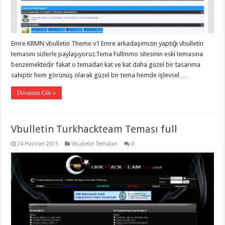
organizasyon
,
gaziantep
organizasyon
,
gaziantep
organizasyon
,
Emre KRMN vbulletin Theme v1 Emre arkadaşımızın yaptığı vbulletin
gaziantep
organizasyon
,
temasını sizlerle paylaşıyoruz.Tema Fullmmo sitesinin eski temasına
gaziantep
benzemektedir fakat o temadan kat ve kat daha güzel bir tasarıma
organizasyon
,
gaziantep
sahiptir hem görünüş olarak güzel bir tema hemde işlevsel …
palyaço
,
twitter
Devamını Gör »
takipçi
hilesi
,
twitter
takipçi
Vbulletin Turkhackteam Teması full
hilesi
,
instagram
takipçi
24 Haziran 2015
Vbulletin Temaları
0
hilesi
,