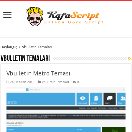
istanbul
Başlangıç
/
Vbulletin Temaları
organizasyon
evden
Vbulletin Temaları
eve
taşımacılık
,
gaziantep
Vbulletin Metro Teması
organizasyon
,
gaziantep
evden
24 Haziran 2015
Vbulletin Temaları
0
eve
taşımacılık
,
evden
eve
taşımacılık
,
gaziantep
evden
eve
taşımacılık
,
evden
eve