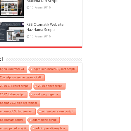
Maxima Dizi Scripti
15 Kasım 2016
RSS Otomatik Website
Hazırlama Scripti
15 Kasım 2016
et
6gen kurumsal v3
6gen kurumsal v3 Şirket scripti
7 wordpress teması warez indir
2015 E Ticaret scripti
2016 haber scripti
2017 haber scripti
aaalogo programı
adamz v1.3 blogger teması
adamz v1.3 blog teması
addmefast clone scripti
addmefast scripti
adf.ly clone scripti
admin paneli scripti
admin paneli template