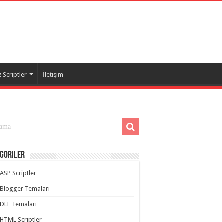
 Scriptler
İletişim
goriler
ASP Scriptler
Blogger Temaları
DLE Temaları
HTML Scriptler