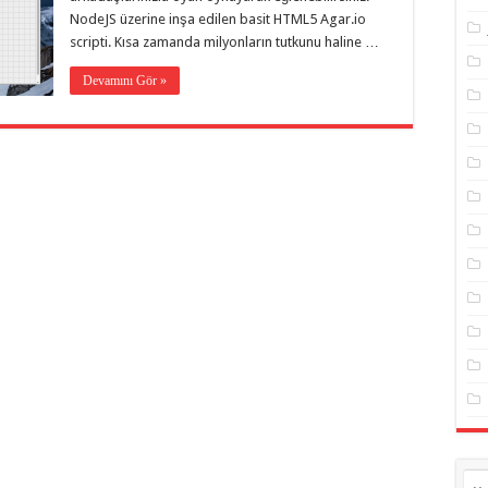
NodeJS üzerine inşa edilen basit HTML5 Agar.io
scripti. Kısa zamanda milyonların tutkunu haline …
Devamını Gör »