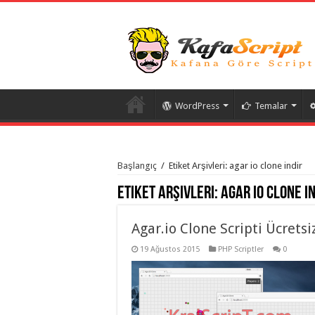
WordPress
Temalar
istanbul
organizasyon
Başlangıç
/
Etiket Arşivleri: agar io clone indir
evden
eve
Etiket Arşivleri:
agar io clone i
taşımacılık
,
gaziantep
organizasyon
,
gaziantep
Agar.io Clone Scripti Ücretsi
evden
eve
19 Ağustos 2015
PHP Scriptler
0
taşımacılık
,
evden
eve
taşımacılık
,
gaziantep
evden