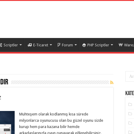
Scriptler
E-Ticaret
Forum
PHP Scriptler
Warez
ndir
Kate
z
Muhteşem olarak kodlanmış kısa sürede
milyonlarca oyunucusu olan bu güzel oyunu sizde
kurup hem para kazana bilir hemde
arkadaşlarınızla oyun oynayarak eğlenebilirsiniz.