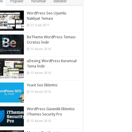
ni
Popüler
Yorumlar
Etiketler
WordPress Seo Uyumlu
Nakliyat Teması
23 Ocak 2017
BeTheme WordPress Teması
Ücretsiz İndir
15 Kasım 2016
uDesing WordPress Kurumsal
Tema İndir
15 Kasım 2016
Yoast Seo Eklentisi
15 Kasım 2016
WordPress Güvenlik Eklentisi
iThemes Security Pro
15 Kasım 2016