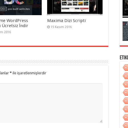
me WordPress
Maxima Dizi Scripti
 Ücretsiz İndir
15 Kasım 2016
ım 2016
Etik
lanlar
*
ile işaretlenmişlerdir