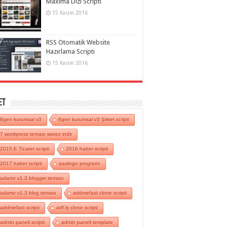
Maxima Dizi Scripti
15 Kasım 2016
RSS Otomatik Website
Hazırlama Scripti
15 Kasım 2016
et
6gen kurumsal v3
6gen kurumsal v3 Şirket scripti
7 wordpress teması warez indir
2015 E Ticaret scripti
2016 haber scripti
2017 haber scripti
aaalogo programı
adamz v1.3 blogger teması
adamz v1.3 blog teması
addmefast clone scripti
addmefast scripti
adf.ly clone scripti
admin paneli scripti
admin paneli template