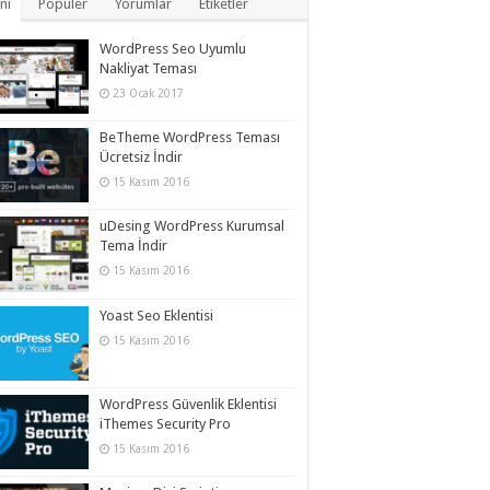
ni
Popüler
Yorumlar
Etiketler
WordPress Seo Uyumlu
Nakliyat Teması
23 Ocak 2017
BeTheme WordPress Teması
Ücretsiz İndir
15 Kasım 2016
uDesing WordPress Kurumsal
Tema İndir
15 Kasım 2016
Yoast Seo Eklentisi
15 Kasım 2016
WordPress Güvenlik Eklentisi
iThemes Security Pro
15 Kasım 2016