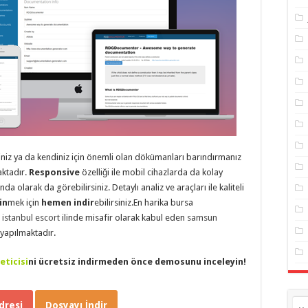
şiniz ya da kendiniz için önemli olan dökümanları barındırmanız
aktadır.
Responsive
özelliği ile mobil cihazlarda da kolay
anda olarak da görebilirsiniz. Detaylı analiz ve araçları ile kaliteli
in
mek için
hemen indir
ebilirsiniz.En harika bursa
r
istanbul escort
ilinde misafir olarak kabul eden
samsun
 yapılmaktadır.
ticisi
ni ücretsiz indirmeden önce demosunu inceleyin!
resi
Dosyayı İndir