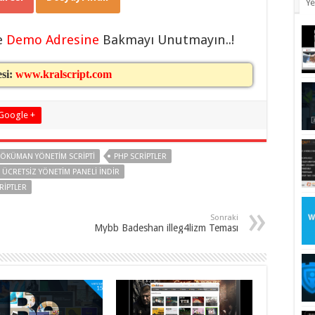
Ye
e
Demo Adresine
Bakmayı Unutmayın..!
esi:
www.kralscript.com
Google +
ÖKÜMAN YÖNETIM SCRIPTI
PHP SCRIPTLER
ÜCRETSIZ YÖNETIM PANELI INDIR
RIPTLER
Sonraki
Mybb Badeshan illeg4lizm Teması