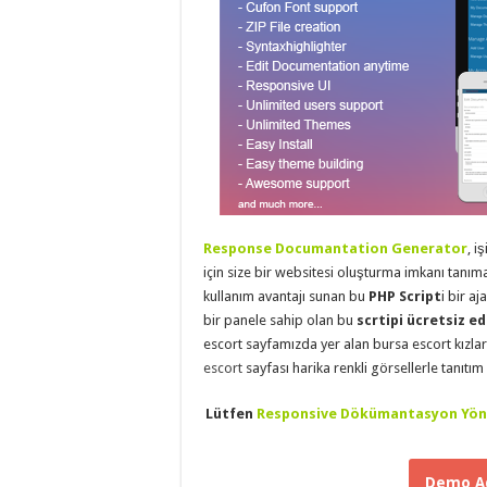
eve
taşımacılık
,
evden
eve
taşımacılık
,
gaziantep
evden
eve
taşımacılık
,
gaziantep
evden
eve
taşımacılık
,
gaziantep
evden
eve
Response Documantation Generator
, i
taşımacılık
,
için size bir websitesi oluşturma imkanı tanım
gaziantep
kullanım avantajı sunan bu
PHP Script
i bir aj
evden
eve
bir panele sahip olan bu
scrtipi ücretsiz ed
taşımacılık
,
escort sayfamızda yer alan bursa escort kızla
evden
eve
escort
sayfası harika renkli görsellerle tanıtım
taşımacılık
,
gaziantep
asansörlü
Lütfen
Responsive Dökümantasyon Yöne
taşıma
,
gaziantep
evden
eve
Demo Ad