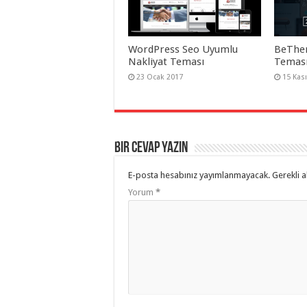
WordPress Seo Uyumlu
BeThe
Nakliyat Teması
Teması
23 Ocak 2017
15 Kas
Bir cevap yazın
E-posta hesabınız yayımlanmayacak.
Gerekli a
Yorum
*