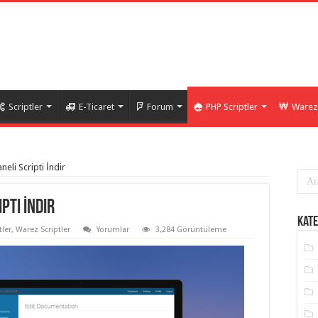
Scriptler
E-Ticaret
Forum
PHP Scriptler
Warez 
li Scripti İndir
pti İndir
Kate
tler
,
Warez Scriptler
Yorumlar
3,284 Görüntüleme