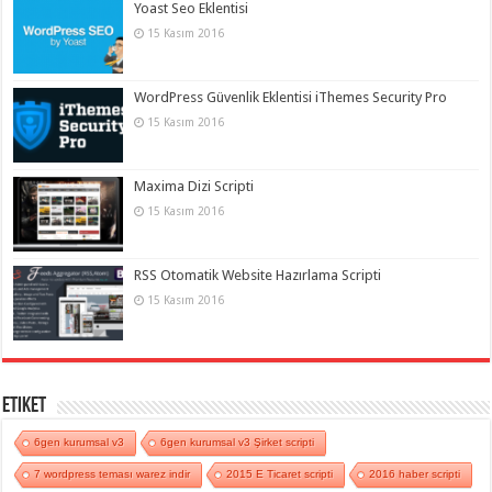
Yoast Seo Eklentisi
15 Kasım 2016
WordPress Güvenlik Eklentisi iThemes Security Pro
15 Kasım 2016
Maxima Dizi Scripti
15 Kasım 2016
RSS Otomatik Website Hazırlama Scripti
15 Kasım 2016
Etiket
6gen kurumsal v3
6gen kurumsal v3 Şirket scripti
7 wordpress teması warez indir
2015 E Ticaret scripti
2016 haber scripti