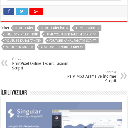
organizasyon
,
gaziantep
organizasyon
,
gaziantep
organizasyon
,
gaziantep
Etiket
HTML SCRIPT
HTML SCRIPT İNDIR
HTML SCRIPTLER
organizasyon
,
gaziantep
HTML SCRIPTLER INDIR
HTML YOUTUBER TANITIM SCRIPT V1
organizasyon
,
YOUTUBE KANAL TANITIM
YOUTUBE KANAL TANITIM SCRIPTI
gaziantep
palyaço
,
YOUTUBER TANITIM
YOUTUBER TANITIM SCRIPT V1
twitter
takipçi
Önceki
hilesi
,
PrintPixel Online T-shirt Tasarım
twitter
Scripti
takipçi
Sonraki
hilesi
,
PHP Mp3 Arama ve İndirme
instagram
Scripti
takipçi
hilesi
,
İlgili Yazılar