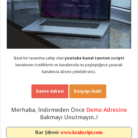
taşımacılık
,
gaziantep
evden
eve
taşımacılık
,
gaziantep
evden
eve
taşımacılık
,
gaziantep
evden
eve
Basit bir tasarıma sahip olan
youtube kanal tanıtım scripti
taşımacılık
,
gaziantep
kanalınızın özeliklerini ve kanalınızda ne paylaştığınızı yazarak
evden
kanalınıza abone çekebilirsiniz.
eve
taşımacılık
,
evden
eve
Demo Adresi
Dosyayı İndir
taşımacılık
,
gaziantep
asansörlü
taşıma
,
Merhaba, İndirmeden Önce
Demo Adresine
gaziantep
evden
Bakmayı Unutmayın..!
eve
taşımacılık
,
gaziantep
Rar Şifresi:
www.kralscript.com
organizasyon
,
gaziantep