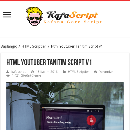
istanbul
Başlangıç
/
HTML Scriptler
/
Html Youtuber Tanıtım Script v1
organizasyon
evden
eve
Html Youtuber Tanıtım Script v1
taşımacılık
,
gaziantep
kafascript
13 Kasım 2016
HTML Scriptler
Yorumlar
organizasyon
,
1,421 Görüntüleme
gaziantep
evden
eve
taşımacılık
,
evden
eve
taşımacılık
,
gaziantep
evden
eve
taşımacılık
,
evden
eve