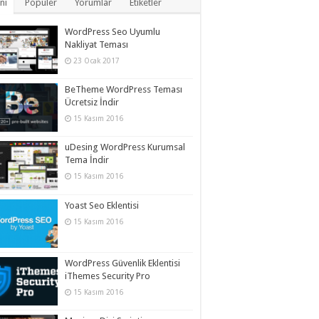
ni
Popüler
Yorumlar
Etiketler
WordPress Seo Uyumlu
Nakliyat Teması
23 Ocak 2017
BeTheme WordPress Teması
Ücretsiz İndir
15 Kasım 2016
uDesing WordPress Kurumsal
Tema İndir
15 Kasım 2016
Yoast Seo Eklentisi
15 Kasım 2016
WordPress Güvenlik Eklentisi
iThemes Security Pro
15 Kasım 2016