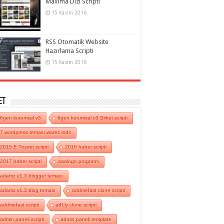
Maxima Dizi Scripti
15 Kasım 2016
RSS Otomatik Website
Hazırlama Scripti
15 Kasım 2016
et
6gen kurumsal v3
6gen kurumsal v3 Şirket scripti
7 wordpress teması warez indir
2015 E Ticaret scripti
2016 haber scripti
2017 haber scripti
aaalogo programı
adamz v1.3 blogger teması
adamz v1.3 blog teması
addmefast clone scripti
addmefast scripti
adf.ly clone scripti
admin paneli scripti
admin paneli template