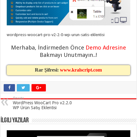
taşımacılık
,
gaziantep
evden
eve
taşımacılık
,
gaziantep
evden
wordpress-woocart-pro-v2-2-0-wp-urun-satis-eklentisi
eve
taşımacılık
,
gaziantep
Merhaba, İndirmeden Önce
Demo Adresine
evden
eve
Bakmayı Unutmayın..!
taşımacılık
,
gaziantep
evden
Rar Şifresi:
www.kralscript.com
eve
taşımacılık
,
evden
eve
taşımacılık
,
gaziantep
Önceki
asansörlü
WordPress WooCart Pro v2.2.0
taşıma
,
WP Ürün Satış Eklentisi
gaziantep
evden
eve
İlgili Yazılar
taşımacılık
,
gaziantep
organizasyon
,
gaziantep