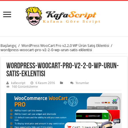
istanbul
Başlangıç
/
WordPress WooCart Pro v2.2.0 WP Ürün Satış Eklentisi
/
organizasyon
wordpress-woocart-pro-v2-2-0-wp-urun-satis-eklentisi
evden
eve
taşımacılık
,
wordpress-woocart-pro-v2-2-0-wp-urun-
gaziantep
organizasyon
,
satis-eklentisi
gaziantep
evden
kafascript
6 Kasım 2016
Yorumlar
eve
160 Görüntüleme
taşımacılık
,
evden
eve
taşımacılık
,
gaziantep
evden
eve
taşımacılık
,
evden
eve