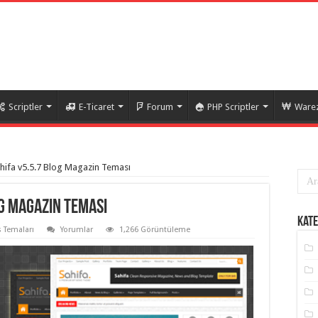
Scriptler
E-Ticaret
Forum
PHP Scriptler
Warez
ifa v5.5.7 Blog Magazin Teması
g Magazin Teması
Kate
 Temaları
Yorumlar
1,266 Görüntüleme