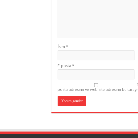
İsim
*
E-posta
*
posta adresimi ve web site adresimi bu tarayı