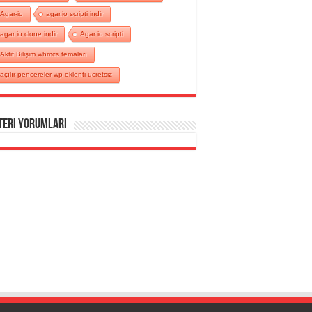
Agar-io
agar.io scripti indir
agar io clone indir
Agar io scripti
Aktif Bilişim whmcs temaları
açılır pencereler wp eklenti ücretsiz
teri Yorumları