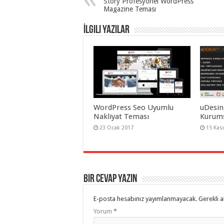
Story Profesyonel WordPress
Magazine Teması
İlgili Yazılar
WordPress Seo Uyumlu
uDesin
Nakliyat Teması
Kurums
23 Ocak 2017
15 Kas
Bir cevap yazın
E-posta hesabınız yayımlanmayacak.
Gerekli a
Yorum
*