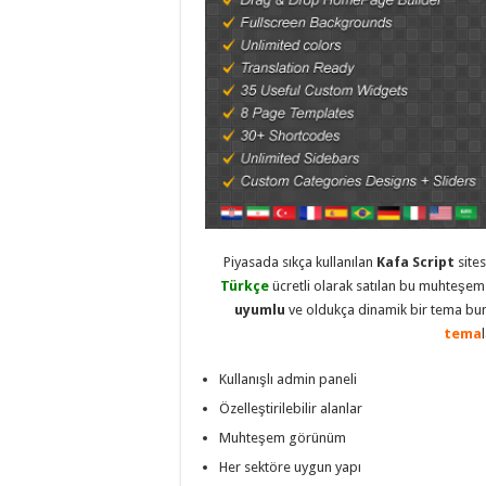
eve
taşımacılık
,
evden
eve
taşımacılık
,
gaziantep
evden
eve
taşımacılık
,
gaziantep
evden
eve
taşımacılık
,
gaziantep
evden
eve
Piyasada sıkça kullanılan
Kafa Script
sites
taşımacılık
,
gaziantep
Türkçe
ücretli olarak satılan bu muhteşe
evden
uyumlu
ve oldukça dinamik bir tema bunl
eve
taşımacılık
,
tema
evden
eve
taşımacılık
,
Kullanışlı admin paneli
gaziantep
Özelleştirilebilir alanlar
asansörlü
taşıma
,
Muhteşem görünüm
gaziantep
evden
Her sektöre uygun yapı
eve