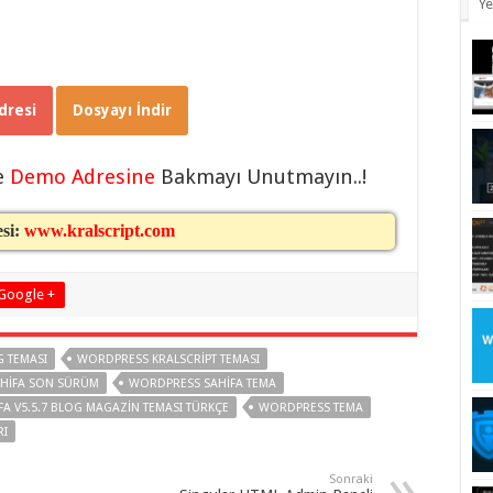
Ye
resi
Dosyayı İndir
e
Demo Adresine
Bakmayı Unutmayın..!
esi:
www.kralscript.com
Google +
 TEMASI
WORDPRESS KRALSCRIPT TEMASI
HIFA SON SÜRÜM
WORDPRESS SAHIFA TEMA
A V5.5.7 BLOG MAGAZIN TEMASI TÜRKÇE
WORDPRESS TEMA
RI
Sonraki