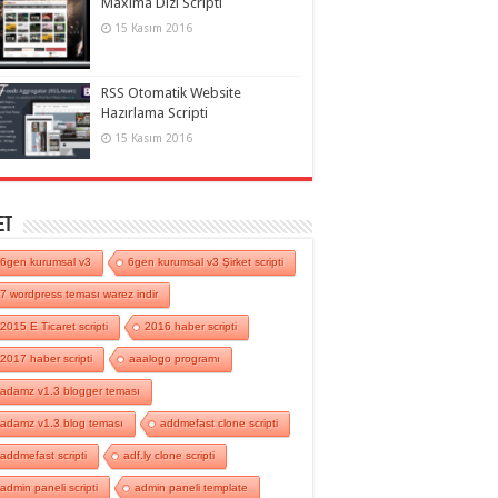
Maxima Dizi Scripti
15 Kasım 2016
RSS Otomatik Website
Hazırlama Scripti
15 Kasım 2016
et
6gen kurumsal v3
6gen kurumsal v3 Şirket scripti
7 wordpress teması warez indir
2015 E Ticaret scripti
2016 haber scripti
2017 haber scripti
aaalogo programı
adamz v1.3 blogger teması
adamz v1.3 blog teması
addmefast clone scripti
addmefast scripti
adf.ly clone scripti
admin paneli scripti
admin paneli template