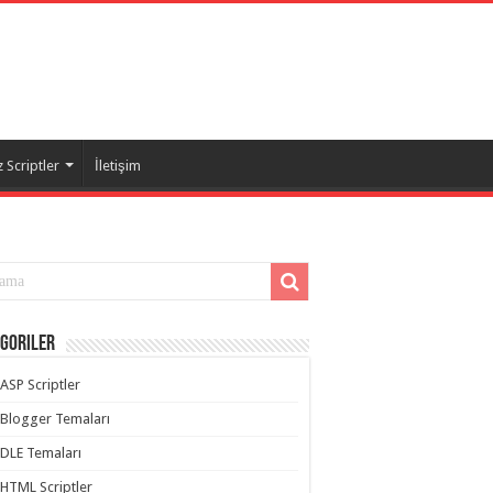
 Scriptler
İletişim
goriler
ASP Scriptler
Blogger Temaları
DLE Temaları
HTML Scriptler