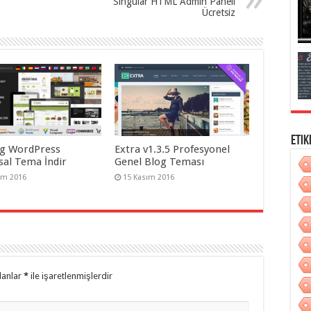
Singular HTML Admin Paneli
Ücretsiz
Etik
g WordPress
Extra v1.3.5 Profesyonel
al Tema İndir
Genel Blog Teması
ım 2016
15 Kasım 2016
lanlar
*
ile işaretlenmişlerdir