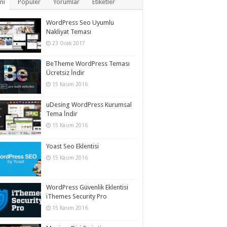
ni
Popüler
Yorumlar
Etiketler
WordPress Seo Uyumlu
Nakliyat Teması
23 Ocak 2017
BeTheme WordPress Teması
Ücretsiz İndir
15 Kasım 2016
uDesing WordPress Kurumsal
Tema İndir
15 Kasım 2016
Yoast Seo Eklentisi
15 Kasım 2016
WordPress Güvenlik Eklentisi
iThemes Security Pro
15 Kasım 2016