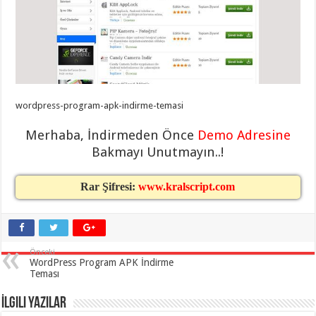
taşımacılık
,
gaziantep
evden
eve
taşımacılık
,
gaziantep
evden
eve
taşımacılık
,
gaziantep
wordpress-program-apk-indirme-temasi
evden
eve
Merhaba, İndirmeden Önce
Demo Adresine
taşımacılık
,
gaziantep
Bakmayı Unutmayın..!
evden
eve
taşımacılık
,
Rar Şifresi:
www.kralscript.com
evden
eve
taşımacılık
,
gaziantep
asansörlü
taşıma
,
gaziantep
Önceki
evden
WordPress Program APK İndirme
eve
Teması
taşımacılık
,
gaziantep
İlgili Yazılar
organizasyon
,
gaziantep