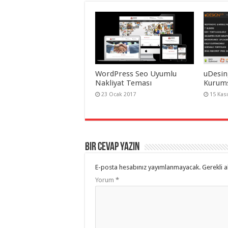
WordPress Seo Uyumlu
uDesin
Nakliyat Teması
Kurums
23 Ocak 2017
15 Kas
Bir cevap yazın
E-posta hesabınız yayımlanmayacak.
Gerekli a
Yorum
*