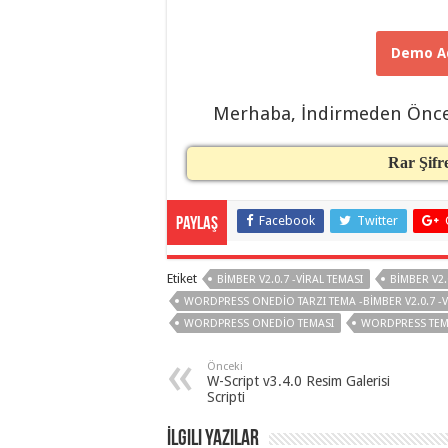
taşımacılık
,
gaziantep
organizasyon
,
gaziantep
Demo Ad
organizasyon
,
gaziantep
organizasyon
,
gaziantep
Merhaba, İndirmeden Önc
organizasyon
,
gaziantep
organizasyon
,
Rar Şifr
gaziantep
organizasyon
,
gaziantep
palyaço
,
Facebook
Twitter
Paylaş
twitter
takipçi
hilesi
,
twitter
Etiket
BIMBER V2.0.7 -VIRAL TEMASI
BIMBER V2.
takipçi
WORDPRESS ONEDIO TARZI TEMA -BIMBER V2.0.7 -
hilesi
,
instagram
WORDPRESS ONEDIO TEMASI
WORDPRESS TEM
takipçi
hilesi
,
Önceki
W-Script v3.4.0 Resim Galerisi
Scripti
İlgili Yazılar