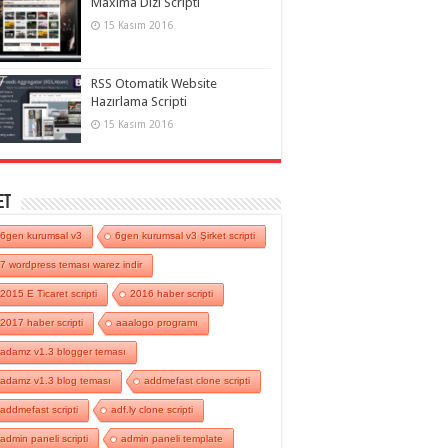
Maxima Dizi Scripti
15 Kasım 2016
RSS Otomatik Website
Hazırlama Scripti
15 Kasım 2016
et
6gen kurumsal v3
6gen kurumsal v3 Şirket scripti
7 wordpress teması warez indir
2015 E Ticaret scripti
2016 haber scripti
2017 haber scripti
aaalogo programı
adamz v1.3 blogger teması
adamz v1.3 blog teması
addmefast clone scripti
addmefast scripti
adf.ly clone scripti
admin paneli scripti
admin paneli template