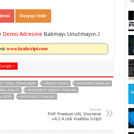
Ye
resi
Dosyayı İndir
e
Demo Adresine
Bakmayı Unutmayın..!
esi:
www.kralscript.com
Google +
0.7 -VIRAL TEMASI INDIR
ONEDIO TEMASI
WORDPRES TEMALARI
VIRAL & BUZZ
WORDPRESS ONEDIO TEMALARI
A INDIR
WORDPRESS TEMALARI
Sonraki
PHP Premium URL Shortener
v4.2.4 Link Kısaltma Scripti