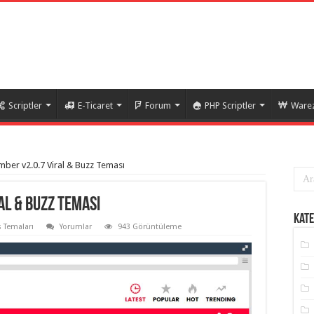
Scriptler
E-Ticaret
Forum
PHP Scriptler
Warez
ber v2.0.7 Viral & Buzz Teması
al & Buzz Teması
Kate
 Temaları
Yorumlar
943 Görüntüleme