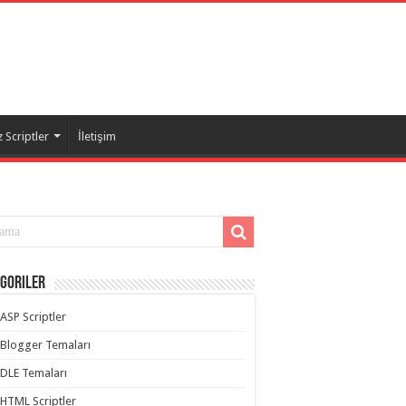
 Scriptler
İletişim
goriler
ASP Scriptler
Blogger Temaları
DLE Temaları
HTML Scriptler