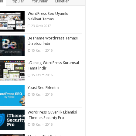
ni
Popüler
Yorumlar
Etiketler
WordPress Seo Uyumlu
Nakliyat Teması
23 Ocak 2017
BeTheme WordPress Teması
Ücretsiz İndir
15 Kasım 2016
uDesing WordPress Kurumsal
Tema İndir
15 Kasım 2016
Yoast Seo Eklentisi
15 Kasım 2016
WordPress Güvenlik Eklentisi
iThemes Security Pro
15 Kasım 2016