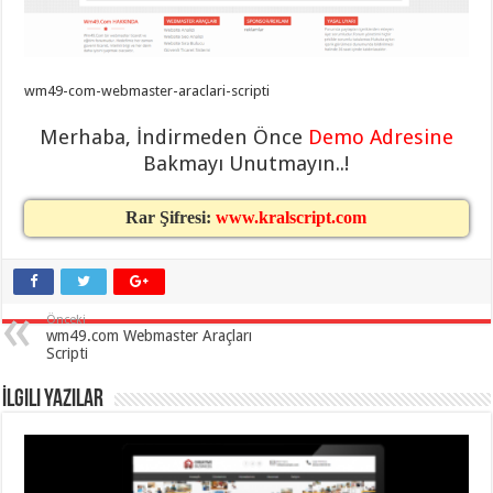
taşımacılık
,
gaziantep
evden
eve
taşımacılık
,
wm49-com-webmaster-araclari-scripti
gaziantep
evden
eve
Merhaba, İndirmeden Önce
Demo Adresine
taşımacılık
,
Bakmayı Unutmayın..!
gaziantep
evden
eve
taşımacılık
,
Rar Şifresi:
www.kralscript.com
gaziantep
evden
eve
taşımacılık
,
evden
eve
Önceki
taşımacılık
,
wm49.com Webmaster Araçları
gaziantep
Scripti
asansörlü
taşıma
,
gaziantep
İlgili Yazılar
evden
eve
taşımacılık
,
gaziantep
organizasyon
,
gaziantep