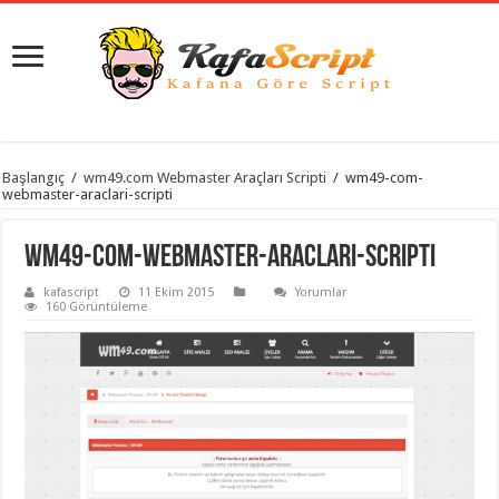
istanbul
Başlangıç
/
wm49.com Webmaster Araçları Scripti
/
wm49-com-
organizasyon
webmaster-araclari-scripti
evden
eve
taşımacılık
,
wm49-com-webmaster-araclari-scripti
gaziantep
organizasyon
,
kafascript
11 Ekim 2015
Yorumlar
gaziantep
160 Görüntüleme
evden
eve
taşımacılık
,
evden
eve
taşımacılık
,
gaziantep
evden
eve
taşımacılık
,
evden
eve