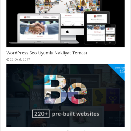
organizasyon
,
gaziantep
organizasyon
,
gaziantep
organizasyon
,
gaziantep
organizasyon
,
gaziantep
organizasyon
,
gaziantep
palyaço
,
twitter
WordPress Seo Uyumlu Nakliyat Teması
takipçi
23 Ocak 2017
hilesi
,
twitter
takipçi
hilesi
,
instagram
takipçi
hilesi
,