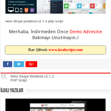
taşımacılık
,
gaziantep
evden
eve
taşımacılık
,
veno-dosya-yoneticisi-v2-1-2-php-script
gaziantep
evden
eve
Merhaba, İndirmeden Önce
Demo Adresine
taşımacılık
,
gaziantep
Bakmayı Unutmayın..!
evden
eve
taşımacılık
,
Rar Şifresi:
www.kralscript.com
gaziantep
evden
eve
taşımacılık
,
evden
eve
Önceki
taşımacılık
,
Veno Dosya Yöneticisi v2.1.2
gaziantep
PHP Script
asansörlü
taşıma
,
gaziantep
İlgili Yazılar
evden
eve
taşımacılık
,
gaziantep
organizasyon
,
gaziantep