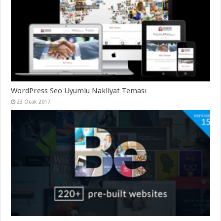
organizasyon
,
gaziantep
organizasyon
,
gaziantep
organizasyon
,
gaziantep
organizasyon
,
gaziantep
organizasyon
,
gaziantep
palyaço
,
twitter
WordPress Seo Uyumlu Nakliyat Teması
takipçi
23 Ocak 2017
hilesi
,
twitter
takipçi
hilesi
,
instagram
takipçi
hilesi
,