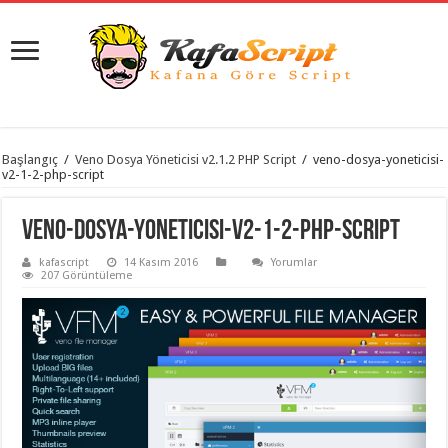
istanbul
Başlangıç
/
Veno Dosya Yöneticisi v2.1.2 PHP Script
/
veno-dosya-yoneticisi-
organizasyon
v2-1-2-php-script
evden
eve
taşımacılık
,
veno-dosya-yoneticisi-v2-1-2-php-script
gaziantep
organizasyon
,
kafascript
14 Kasım 2016
Yorumlar
gaziantep
207 Görüntüleme
evden
eve
taşımacılık
,
evden
eve
taşımacılık
,
gaziantep
evden
eve
taşımacılık
,
evden
eve