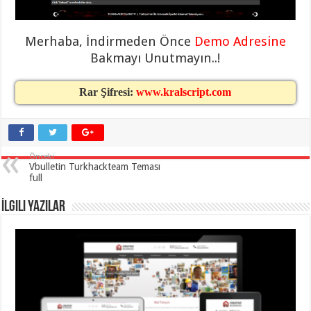
taşımacılık
,
gaziantep
evden
Merhaba, İndirmeden Önce
Demo Adresine
eve
taşımacılık
,
Bakmayı Unutmayın..!
gaziantep
evden
eve
Rar Şifresi:
www.kralscript.com
taşımacılık
,
gaziantep
evden
eve
taşımacılık
,
gaziantep
evden
Önceki
eve
Vbulletin Turkhackteam Teması
taşımacılık
,
full
evden
eve
İlgili Yazılar
taşımacılık
,
gaziantep
asansörlü
taşıma
,
gaziantep
evden
eve
taşımacılık
,
gaziantep
organizasyon
,
gaziantep