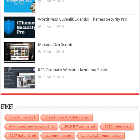
15 Kasım 2016
WordPress Güvenlik Eklentisi iThemes Security Pro
15 Kasım 2016
Maxima Dizi Scripti
15 Kasım 2016
RSS Otomatik Website Hazırlama Scripti
15 Kasım 2016
Etiket
6gen kurumsal v3
6gen kurumsal v3 Şirket scripti
7 wordpress teması warez indir
2015 E Ticaret scripti
2016 haber scripti
2017 haber scripti
aaalogo programı
adamz v1.3 blogger teması