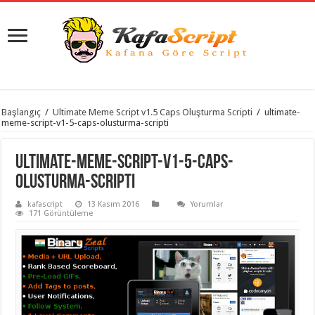
istanbul
Başlangıç
/
Ultimate Meme Script v1.5 Caps Oluşturma Scripti
/
ultimate-
organizasyon
meme-script-v1-5-caps-olusturma-scripti
evden
eve
taşımacılık
,
ultimate-meme-script-v1-5-caps-
gaziantep
organizasyon
,
olusturma-scripti
gaziantep
evden
kafascript
13 Kasım 2016
Yorumlar
eve
171 Görüntüleme
taşımacılık
,
evden
eve
taşımacılık
,
gaziantep
evden
eve
taşımacılık
,
evden
eve