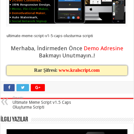
taşımacılık
,
gaziantep
evden
eve
taşımacılık
,
gaziantep
evden
eve
ultimate-meme-script-v1-5-caps-olusturma-scripti
taşımacılık
,
gaziantep
Merhaba, İndirmeden Önce
Demo Adresine
evden
eve
Bakmayı Unutmayın..!
taşımacılık
,
gaziantep
evden
Rar Şifresi:
www.kralscript.com
eve
taşımacılık
,
evden
eve
taşımacılık
,
gaziantep
asansörlü
Önceki
Ultimate Meme Script v1.5 Caps
taşıma
,
gaziantep
Oluşturma Scripti
evden
eve
İlgili Yazılar
taşımacılık
,
gaziantep
organizasyon
,
gaziantep