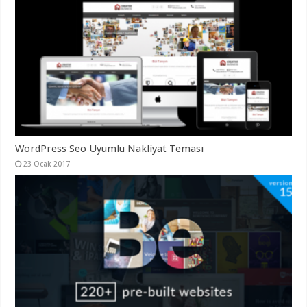
organizasyon
,
gaziantep
organizasyon
,
gaziantep
organizasyon
,
gaziantep
organizasyon
,
gaziantep
organizasyon
,
gaziantep
palyaço
,
twitter
takipçi
hilesi
,
WordPress Seo Uyumlu Nakliyat Teması
twitter
takipçi
23 Ocak 2017
hilesi
,
instagram
takipçi
hilesi
,