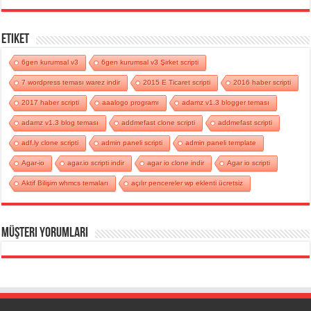
Etiket
6gen kurumsal v3
6gen kurumsal v3 Şirket scripti
7 wordpress teması warez indir
2015 E Ticaret scripti
2016 haber scripti
2017 haber scripti
aaalogo programı
adamz v1.3 blogger teması
adamz v1.3 blog teması
addmefast clone scripti
addmefast scripti
adf.ly clone scripti
admin paneli scripti
admin paneli template
Agar-io
agar.io scripti indir
agar io clone indir
Agar io scripti
Aktif Bilişim whmcs temaları
açılır pencereler wp eklenti ücretsiz
Müşteri Yorumları