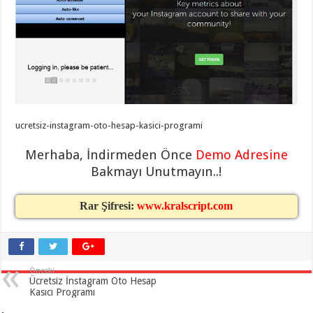
taşımacılık
,
gaziantep
evden
eve
taşımacılık
,
gaziantep
evden
eve
taşımacılık
,
gaziantep
evden
eve
ucretsiz-instagram-oto-hesap-kasici-programi
taşımacılık
,
gaziantep
Merhaba, İndirmeden Önce
Demo Adresine
evden
eve
Bakmayı Unutmayın..!
taşımacılık
,
evden
eve
Rar Şifresi:
www.kralscript.com
taşımacılık
,
gaziantep
asansörlü
taşıma
,
gaziantep
evden
eve
Önceki
Ücretsiz İnstagram Oto Hesap
taşımacılık
,
gaziantep
Kasıcı Programı
organizasyon
,
gaziantep