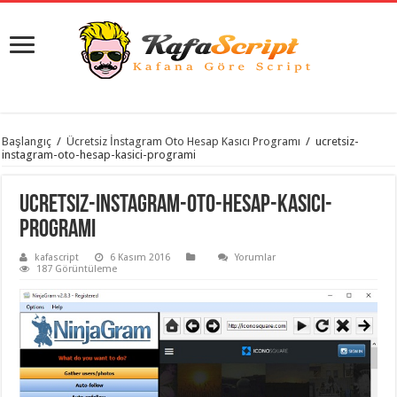
istanbul
Başlangıç
/
Ücretsiz İnstagram Oto Hesap Kasıcı Programı
/
ucretsiz-
organizasyon
instagram-oto-hesap-kasici-programi
evden
eve
taşımacılık
,
ucretsiz-instagram-oto-hesap-kasici-
gaziantep
organizasyon
,
programi
gaziantep
evden
kafascript
6 Kasım 2016
Yorumlar
eve
187 Görüntüleme
taşımacılık
,
evden
eve
taşımacılık
,
gaziantep
evden
eve
taşımacılık
,
evden
eve