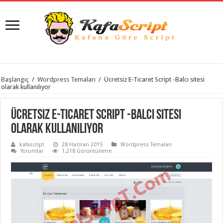
istanbul
Başlangıç
/
Wordpress Temaları
/
Ücretsiz E-Ticaret Script -Balcı sitesi
organizasyon
olarak kullanılıyor
evden
eve
taşımacılık
,
Ücretsiz E-Ticaret Script -Balcı sitesi
gaziantep
organizasyon
,
olarak kullanılıyor
gaziantep
evden
kafascript
28 Haziran 2015
Wordpress Temaları
eve
Yorumlar
1,218 Görüntüleme
taşımacılık
,
evden
eve
taşımacılık
,
gaziantep
evden
eve
taşımacılık
,
evden
eve