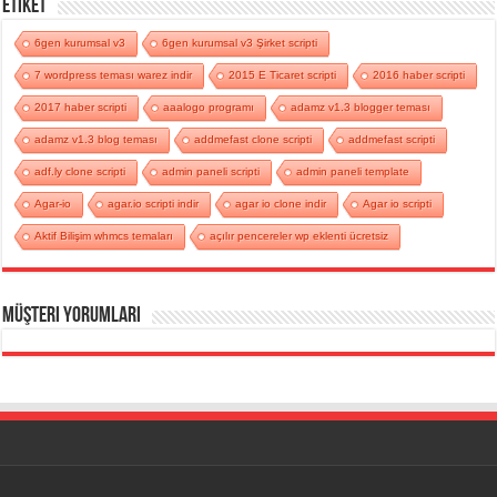
Etiket
6gen kurumsal v3
6gen kurumsal v3 Şirket scripti
7 wordpress teması warez indir
2015 E Ticaret scripti
2016 haber scripti
2017 haber scripti
aaalogo programı
adamz v1.3 blogger teması
adamz v1.3 blog teması
addmefast clone scripti
addmefast scripti
adf.ly clone scripti
admin paneli scripti
admin paneli template
Agar-io
agar.io scripti indir
agar io clone indir
Agar io scripti
Aktif Bilişim whmcs temaları
açılır pencereler wp eklenti ücretsiz
Müşteri Yorumları