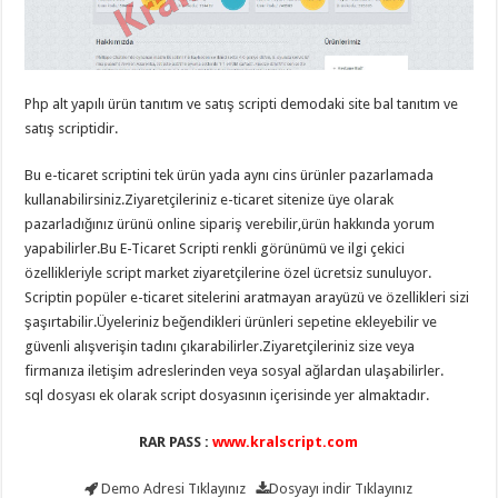
taşımacılık
,
gaziantep
evden
eve
taşımacılık
,
gaziantep
Php alt yapılı ürün tanıtım ve satış scripti demodaki site bal tanıtım ve
evden
satış scriptidir.
eve
taşımacılık
,
gaziantep
Bu e-ticaret scriptini tek ürün yada aynı cins ürünler pazarlamada
evden
eve
kullanabilirsiniz.Ziyaretçileriniz e-ticaret sitenize üye olarak
taşımacılık
,
pazarladığınız ürünü online sipariş verebilir,ürün hakkında yorum
gaziantep
evden
yapabilirler.Bu E-Ticaret Scripti renkli görünümü ve ilgi çekici
eve
özellikleriyle script market ziyaretçilerine özel ücretsiz sunuluyor.
taşımacılık
,
evden
Scriptin popüler e-ticaret sitelerini aratmayan arayüzü ve özellikleri sizi
eve
şaşırtabilir.Üyeleriniz beğendikleri ürünleri sepetine ekleyebilir ve
taşımacılık
,
gaziantep
güvenli alışverişin tadını çıkarabilirler.Ziyaretçileriniz size veya
asansörlü
firmanıza iletişim adreslerinden veya sosyal ağlardan ulaşabilirler.
taşıma
,
sql dosyası ek olarak script dosyasının içerisinde yer almaktadır.
gaziantep
evden
eve
RAR PASS :
www.kralscript.com
taşımacılık
,
gaziantep
organizasyon
,
Demo Adresi
Tıklayınız
Dosyayı indir
Tıklayınız
gaziantep