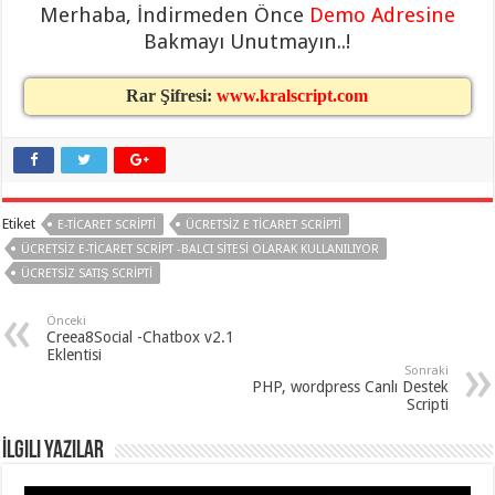
Merhaba, İndirmeden Önce
Demo Adresine
organizasyon
,
gaziantep
Bakmayı Unutmayın..!
organizasyon
,
gaziantep
organizasyon
,
Rar Şifresi:
www.kralscript.com
gaziantep
organizasyon
,
gaziantep
organizasyon
,
gaziantep
palyaço
,
twitter
takipçi
Etiket
E-TICARET SCRIPTI
ÜCRETSIZ E TICARET SCRIPTI
hilesi
,
twitter
ÜCRETSIZ E-TICARET SCRIPT -BALCI SITESI OLARAK KULLANILIYOR
takipçi
ÜCRETSIZ SATIŞ SCRIPTI
hilesi
,
instagram
takipçi
Önceki
hilesi
,
Creea8Social -Chatbox v2.1
Eklentisi
Sonraki
PHP, wordpress Canlı Destek
Scripti
İlgili Yazılar