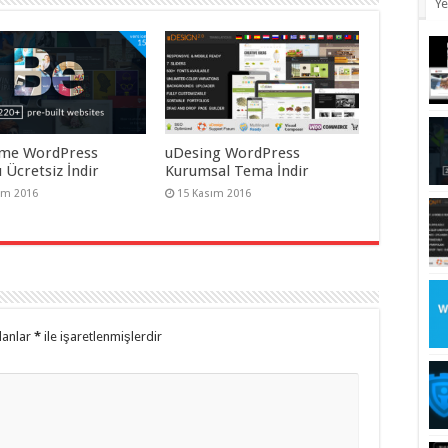
Ye
me WordPress
uDesing WordPress
 Ücretsiz İndir
Kurumsal Tema İndir
ım 2016
15 Kasım 2016
lanlar
*
ile işaretlenmişlerdir