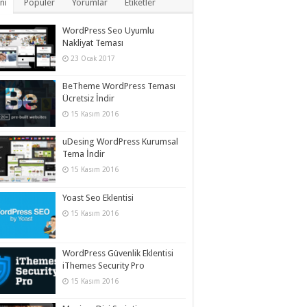
ni
Popüler
Yorumlar
Etiketler
WordPress Seo Uyumlu
Nakliyat Teması
23 Ocak 2017
BeTheme WordPress Teması
Ücretsiz İndir
15 Kasım 2016
uDesing WordPress Kurumsal
Tema İndir
15 Kasım 2016
Yoast Seo Eklentisi
15 Kasım 2016
WordPress Güvenlik Eklentisi
iThemes Security Pro
15 Kasım 2016