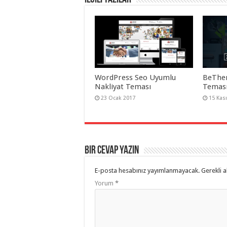
taşımacılık
,
gaziantep
organizasyon
,
gaziantep
organizasyon
,
gaziantep
organizasyon
,
gaziantep
organizasyon
,
gaziantep
WordPress Seo Uyumlu
BeThe
organizasyon
,
Nakliyat Teması
Teması
gaziantep
organizasyon
,
23 Ocak 2017
15 Kas
gaziantep
palyaço
,
twitter
takipçi
hilesi
,
twitter
takipçi
Bir cevap yazın
hilesi
,
instagram
takipçi
E-posta hesabınız yayımlanmayacak.
Gerekli a
hilesi
,
Yorum
*