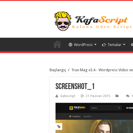
WordPress
Temalar
istanbul
organizasyon
Başlangıç
/
True Mag v3.4 - Wordpress Video ve
evden
eve
taşımacılık
,
gaziantep
Screenshot_1
organizasyon
,
gaziantep
kafascript
21 Haziran 2015
evden
eve
taşımacılık
,
evden
eve
taşımacılık
,
gaziantep
evden