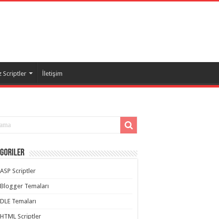
 Scriptler
İletişim
goriler
ASP Scriptler
Blogger Temaları
DLE Temaları
HTML Scriptler