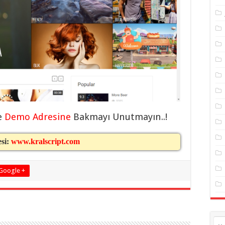
e
Demo Adresine
Bakmayı Unutmayın..!
esi:
www.kralscript.com
Google +