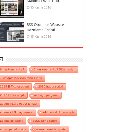
Maxima Dizi Scripti
15 Kasım 2016
RSS Otomatik Website
Hazırlama Scripti
15 Kasım 2016
et
6gen kurumsal v3
6gen kurumsal v3 Şirket scripti
7 wordpress teması warez indir
2015 E Ticaret scripti
2016 haber scripti
2017 haber scripti
aaalogo programı
adamz v1.3 blogger teması
adamz v1.3 blog teması
addmefast clone scripti
addmefast scripti
adf.ly clone scripti
admin paneli scripti
admin paneli template