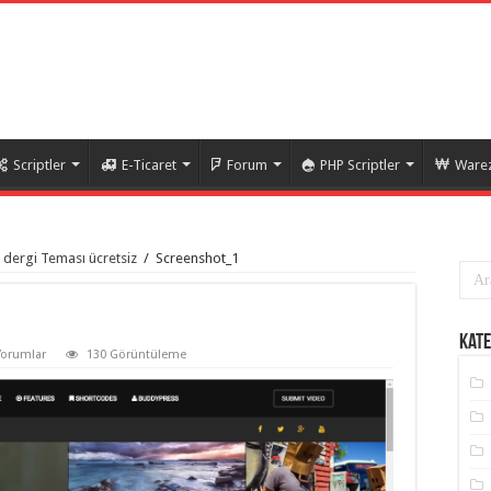
Scriptler
E-Ticaret
Forum
PHP Scriptler
Warez
 dergi Teması ücretsiz
/
Screenshot_1
Kate
Yorumlar
130 Görüntüleme