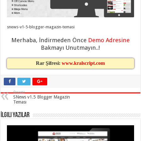
taşımacılık
,
gaziantep
evden
eve
taşımacılık
,
snews-v1-5-blogger-magazin-temasi
gaziantep
evden
eve
Merhaba, İndirmeden Önce
Demo Adresine
taşımacılık
,
gaziantep
Bakmayı Unutmayın..!
evden
eve
taşımacılık
,
Rar Şifresi:
www.kralscript.com
gaziantep
evden
eve
taşımacılık
,
evden
eve
Önceki
taşımacılık
,
SNews v1.5 Blogger Magazin
gaziantep
Teması
asansörlü
taşıma
,
gaziantep
İlgili Yazılar
evden
eve
taşımacılık
,
gaziantep
organizasyon
,
gaziantep