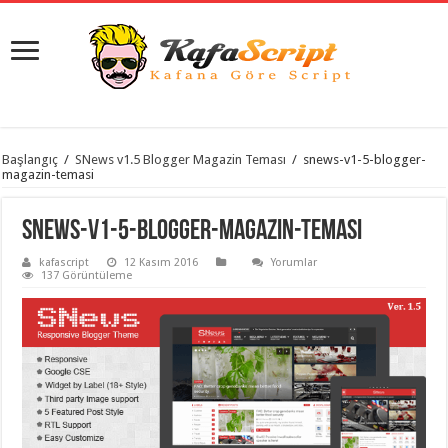
istanbul
Başlangıç
/
SNews v1.5 Blogger Magazin Teması
/
snews-v1-5-blogger-
organizasyon
magazin-temasi
evden
eve
taşımacılık
,
snews-v1-5-blogger-magazin-temasi
gaziantep
organizasyon
,
kafascript
12 Kasım 2016
Yorumlar
gaziantep
137 Görüntüleme
evden
eve
taşımacılık
,
evden
eve
taşımacılık
,
gaziantep
evden
eve
taşımacılık
,
evden
eve