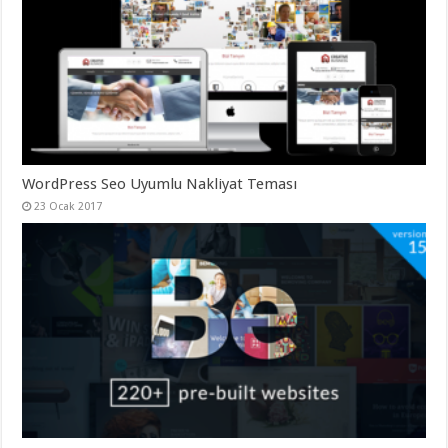
organizasyon
,
gaziantep
organizasyon
,
gaziantep
organizasyon
,
gaziantep
organizasyon
,
gaziantep
organizasyon
,
gaziantep
palyaço
,
twitter
WordPress Seo Uyumlu Nakliyat Teması
takipçi
23 Ocak 2017
hilesi
,
twitter
takipçi
hilesi
,
instagram
takipçi
hilesi
,