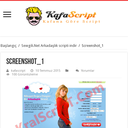
istanbul
Başlangıç
/
Sewgili.Net Arkadaşlık scripti indir
/
Screenshot_1
organizasyon
evden
eve
Screenshot_1
taşımacılık
,
gaziantep
kafascript
10 Temmuz 2015
Yorumlar
organizasyon
,
100 Görüntüleme
gaziantep
evden
eve
taşımacılık
,
evden
eve
taşımacılık
,
gaziantep
evden
eve
taşımacılık
,
evden
eve