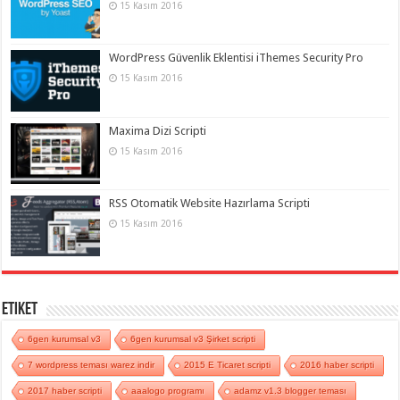
15 Kasım 2016
WordPress Güvenlik Eklentisi iThemes Security Pro
15 Kasım 2016
Maxima Dizi Scripti
15 Kasım 2016
RSS Otomatik Website Hazırlama Scripti
15 Kasım 2016
Etiket
6gen kurumsal v3
6gen kurumsal v3 Şirket scripti
7 wordpress teması warez indir
2015 E Ticaret scripti
2016 haber scripti
2017 haber scripti
aaalogo programı
adamz v1.3 blogger teması