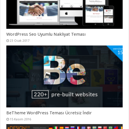
organizasyon
,
gaziantep
organizasyon
,
gaziantep
organizasyon
,
gaziantep
organizasyon
,
WordPress Seo Uyumlu Nakliyat Teması
gaziantep
organizasyon
,
23 Ocak 2017
gaziantep
palyaço
,
twitter
takipçi
hilesi
,
twitter
takipçi
hilesi
,
instagram
takipçi
hilesi
,
BeTheme WordPress Teması Ücretsiz İndir
15 Kasım 2016