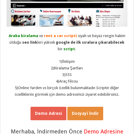
taşımacılık
,
gaziantep
evden
eve
taşımacılık
,
gaziantep
evden
eve
Araba kiralama
ve
rent a car scripti
siyah ve beyaz rengin hakim
taşımacılık
,
olduğu
seo link
leri yüksek
google de ilk sıralara çıkarabilecek
gaziantep
evden
bir
script
.
eve
taşımacılık
,
1)İletişim
gaziantep
evden
2)Kiralama Şartları
eve
3)SSS
taşımacılık
,
evden
4)Araç Filosu
eve
5)Online Yardım vs birçok özellik bulunmaktadır.Scriptin diğer
taşımacılık
,
gaziantep
özelliklerini görmek için demo adresimizi ziyaret edebilirsiniz.
asansörlü
taşıma
,
gaziantep
evden
Demo Adresi
Dosyayi İndir
eve
taşımacılık
,
gaziantep
organizasyon
,
Merhaba, İndirmeden Önce
Demo Adresine
gaziantep