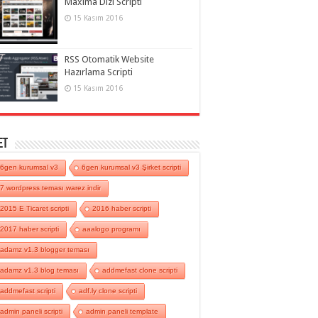
Maxima Dizi Scripti
15 Kasım 2016
RSS Otomatik Website
Hazırlama Scripti
15 Kasım 2016
et
6gen kurumsal v3
6gen kurumsal v3 Şirket scripti
7 wordpress teması warez indir
2015 E Ticaret scripti
2016 haber scripti
2017 haber scripti
aaalogo programı
adamz v1.3 blogger teması
adamz v1.3 blog teması
addmefast clone scripti
addmefast scripti
adf.ly clone scripti
admin paneli scripti
admin paneli template