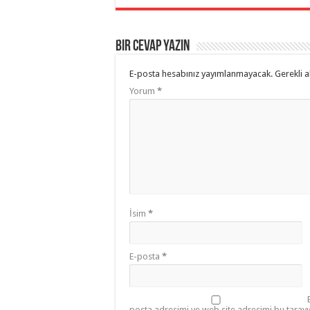
Bir cevap yazın
E-posta hesabınız yayımlanmayacak.
Gerekli a
Yorum
*
İsim
*
E-posta
*
posta adresimi ve web site adresimi bu tarayı