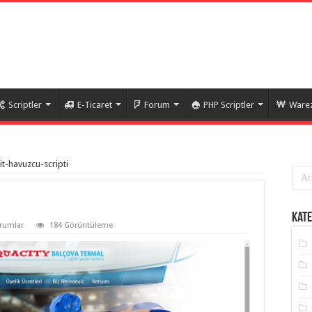
Scriptler
E-Ticaret
Forum
PHP Scriptler
Warez
t-havuzcu-scripti
Kate
rumlar
184 Görüntüleme