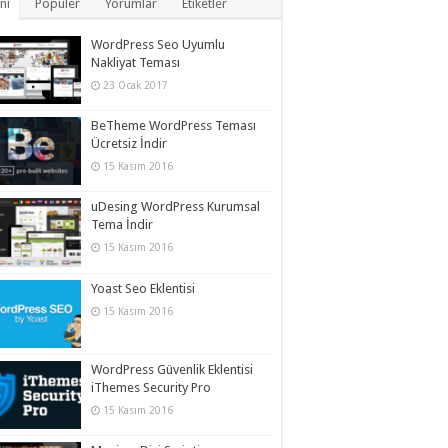
ni
Popüler
Yorumlar
Etiketler
WordPress Seo Uyumlu
Nakliyat Teması
23 Ocak 2017
BeTheme WordPress Teması
Ücretsiz İndir
15 Kasım 2016
uDesing WordPress Kurumsal
Tema İndir
15 Kasım 2016
Yoast Seo Eklentisi
15 Kasım 2016
WordPress Güvenlik Eklentisi
iThemes Security Pro
15 Kasım 2016