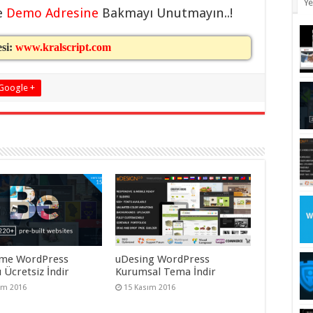
Ye
e
Demo Adresine
Bakmayı Unutmayın..!
esi:
www.kralscript.com
Google +
me WordPress
uDesing WordPress
 Ücretsiz İndir
Kurumsal Tema İndir
ım 2016
15 Kasım 2016