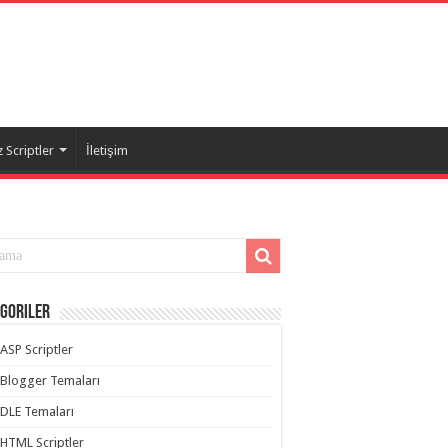
 Scriptler
İletişim
goriler
ASP Scriptler
Blogger Temaları
DLE Temaları
HTML Scriptler