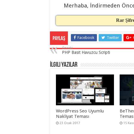
taşımacılık
,
Merhaba, İndirmeden Önc
gaziantep
organizasyon
,
gaziantep
organizasyon
,
Rar Şifr
gaziantep
organizasyon
,
gaziantep
organizasyon
,
Facebook
Twitter
Paylaş
gaziantep
organizasyon
,
Önceki
gaziantep
PHP Basit Havuzcu Scripti
organizasyon
,
gaziantep
İlgili Yazılar
palyaço
,
twitter
takipçi
hilesi
,
twitter
takipçi
hilesi
,
instagram
takipçi
hilesi
,
WordPress Seo Uyumlu
BeThe
Nakliyat Teması
Teması
23 Ocak 2017
15 Kas