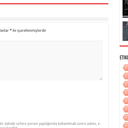
lanlar
*
ile işaretlenmişlerdir
Etik
Bir dahaki sefere yorum yaptığımda kullanılmak üzere adımı, e-
cıya kaydet.