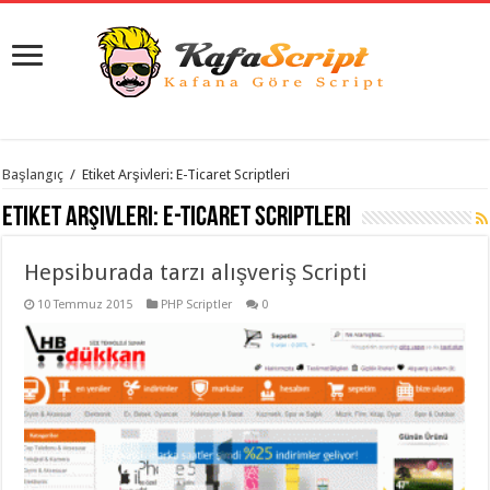
istanbul
Başlangıç
/
Etiket Arşivleri: E-Ticaret Scriptleri
organizasyon
evden
Etiket Arşivleri:
E-Ticaret Scriptleri
eve
taşımacılık
,
gaziantep
Hepsiburada tarzı alışveriş Scripti
organizasyon
,
gaziantep
evden
10 Temmuz 2015
PHP Scriptler
0
eve
taşımacılık
,
evden
eve
taşımacılık
,
gaziantep
evden
eve
taşımacılık
,
evden
eve