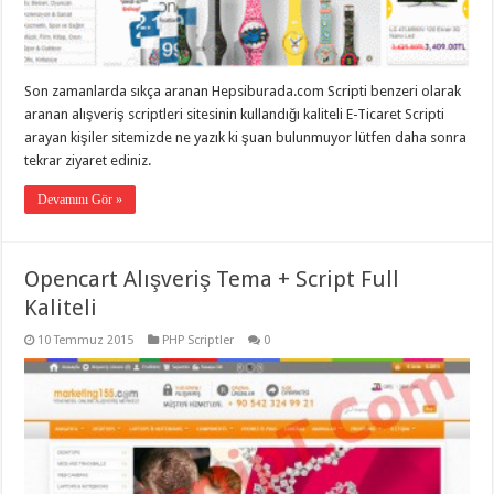
taşımacılık
,
gaziantep
evden
eve
taşımacılık
,
Son zamanlarda sıkça aranan Hepsiburada.com Scripti benzeri olarak
gaziantep
evden
aranan alışveriş scriptleri sitesinin kullandığı kaliteli E-Ticaret Scripti
eve
arayan kişiler sitemizde ne yazık ki şuan bulunmuyor lütfen daha sonra
taşımacılık
,
tekrar ziyaret ediniz.
gaziantep
evden
eve
Devamını Gör »
taşımacılık
,
gaziantep
evden
eve
Opencart Alışveriş Tema + Script Full
taşımacılık
,
evden
Kaliteli
eve
taşımacılık
,
10 Temmuz 2015
PHP Scriptler
0
gaziantep
asansörlü
taşıma
,
gaziantep
evden
eve
taşımacılık
,
gaziantep
organizasyon
,
gaziantep