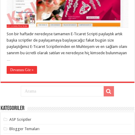
organizasyon
,
gaziantep
organizasyon
,
gaziantep
organizasyon
,
gaziantep
organizasyon
,
Son bir haftadır neredeyse tamamen E-Ticaret Scripti paylaştık artık
gaziantep
başka scriptler de paylaşamaya başlayacağız fakat bugün size
organizasyon
,
gaziantep
paylaştığımız E-Ticaret Scriptlerinden en Muhteşem ve en sağlam olanı
palyaço
,
sanırım bu ücretli olarak satılan ve neredeyse hiç kimsede bulunmayan
twitter
takipçi
…
hilesi
,
twitter
Devamını Gör »
takipçi
hilesi
,
instagram
takipçi
hilesi
,
Kategoriler
ASP Scriptler
Blogger Temaları