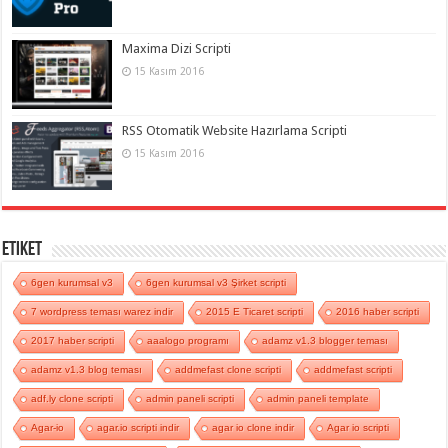
Maxima Dizi Scripti
15 Kasım 2016
RSS Otomatik Website Hazırlama Scripti
15 Kasım 2016
Etiket
6gen kurumsal v3
6gen kurumsal v3 Şirket scripti
7 wordpress teması warez indir
2015 E Ticaret scripti
2016 haber scripti
2017 haber scripti
aaalogo programı
adamz v1.3 blogger teması
adamz v1.3 blog teması
addmefast clone scripti
addmefast scripti
adf.ly clone scripti
admin paneli scripti
admin paneli template
Agar-io
agar.io scripti indir
agar io clone indir
Agar io scripti