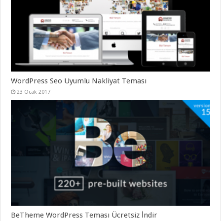
organizasyon
,
gaziantep
organizasyon
,
gaziantep
organizasyon
,
gaziantep
organizasyon
,
gaziantep
organizasyon
,
gaziantep
WordPress Seo Uyumlu Nakliyat Teması
palyaço
,
twitter
23 Ocak 2017
takipçi
hilesi
,
twitter
takipçi
hilesi
,
instagram
takipçi
hilesi
,
BeTheme WordPress Teması Ücretsiz İndir