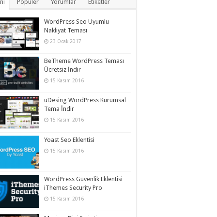
ni
Popüler
Yorumlar
Etiketler
WordPress Seo Uyumlu
Nakliyat Teması
23 Ocak 2017
BeTheme WordPress Teması
Ücretsiz İndir
15 Kasım 2016
uDesing WordPress Kurumsal
Tema İndir
15 Kasım 2016
Yoast Seo Eklentisi
15 Kasım 2016
WordPress Güvenlik Eklentisi
iThemes Security Pro
15 Kasım 2016