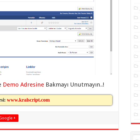
e
Demo Adresine
Bakmayı Unutmayın..!
esi:
www.kralscript.com
Google +