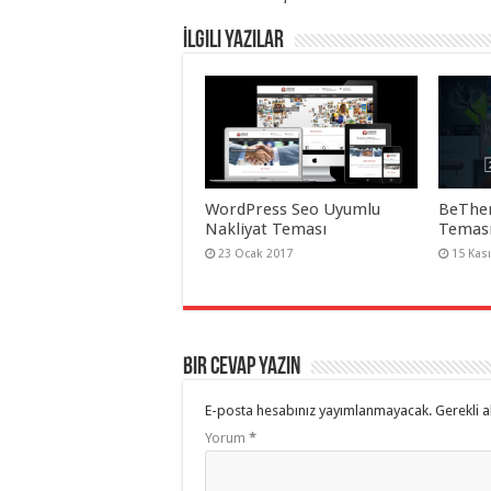
taşımacılık
,
gaziantep
İlgili Yazılar
organizasyon
,
gaziantep
organizasyon
,
gaziantep
organizasyon
,
gaziantep
organizasyon
,
gaziantep
organizasyon
,
gaziantep
organizasyon
,
WordPress Seo Uyumlu
BeThe
gaziantep
Nakliyat Teması
Teması
palyaço
,
twitter
23 Ocak 2017
15 Kas
takipçi
hilesi
,
twitter
takipçi
hilesi
,
instagram
Bir cevap yazın
takipçi
hilesi
,
E-posta hesabınız yayımlanmayacak.
Gerekli a
Yorum
*