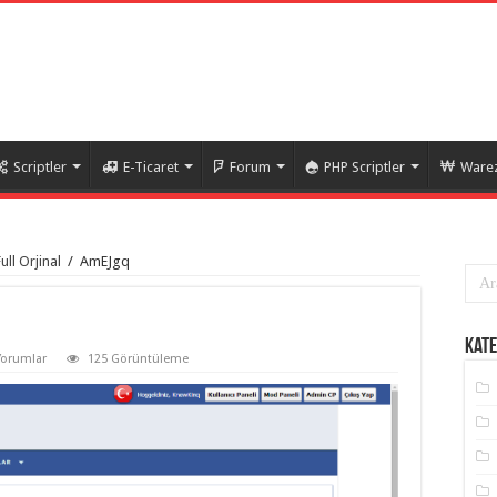
Scriptler
E-Ticaret
Forum
PHP Scriptler
Warez
ll Orjinal
/
AmEJgq
Kate
Yorumlar
125 Görüntüleme