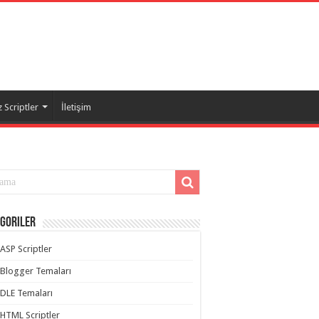
 Scriptler
İletişim
goriler
ASP Scriptler
Blogger Temaları
DLE Temaları
HTML Scriptler