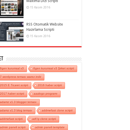
Maxima Dizi Scripti
15 Kasım 2016
RSS Otomatik Website
Hazırlama Scripti
15 Kasım 2016
et
6gen kurumsal v3
6gen kurumsal v3 Şirket scripti
7 wordpress teması warez indir
2015 E Ticaret scripti
2016 haber scripti
2017 haber scripti
aaalogo programı
adamz v1.3 blogger teması
adamz v1.3 blog teması
addmefast clone scripti
addmefast scripti
adf.ly clone scripti
admin paneli scripti
admin paneli template