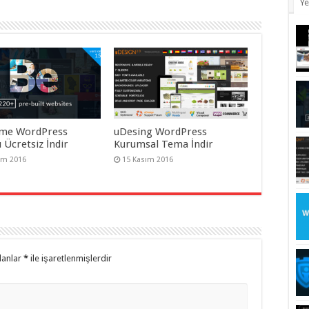
Ye
me WordPress
uDesing WordPress
 Ücretsiz İndir
Kurumsal Tema İndir
ım 2016
15 Kasım 2016
lanlar
*
ile işaretlenmişlerdir