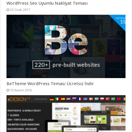
WordPress Seo Uyumlu Nakliyat Teması
organizasyon
,
gaziantep
23 Ocak 2017
organizasyon
,
gaziantep
organizasyon
,
gaziantep
organizasyon
,
gaziantep
organizasyon
,
gaziantep
palyaço
,
twitter
takipçi
hilesi
,
twitter
takipçi
hilesi
,
instagram
BeTheme WordPress Teması Ücretsiz İndir
takipçi
hilesi
,
15 Kasım 2016