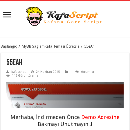
istanbul
Başlangıç
/
MyBB SaglamKafa Teması Ücretsiz
/
55eAh
organizasyon
evden
eve
55eAh
taşımacılık
,
gaziantep
kafascript
24 Haziran 2015
Yorumlar
organizasyon
,
145 Görüntüleme
gaziantep
evden
eve
taşımacılık
,
evden
eve
taşımacılık
,
gaziantep
evden
eve
Merhaba, İndirmeden Önce
Demo Adresine
taşımacılık
,
Bakmayı Unutmayın..!
evden
eve