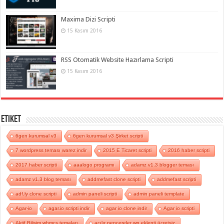
Maxima Dizi Scripti
15 Kasım 2016
RSS Otomatik Website Hazırlama Scripti
15 Kasım 2016
Etiket
6gen kurumsal v3
6gen kurumsal v3 Şirket scripti
7 wordpress teması warez indir
2015 E Ticaret scripti
2016 haber scripti
2017 haber scripti
aaalogo programı
adamz v1.3 blogger teması
adamz v1.3 blog teması
addmefast clone scripti
addmefast scripti
adf.ly clone scripti
admin paneli scripti
admin paneli template
Agar-io
agar.io scripti indir
agar io clone indir
Agar io scripti
Aktif Bilişim whmcs temaları
açılır pencereler wp eklenti ücretsiz