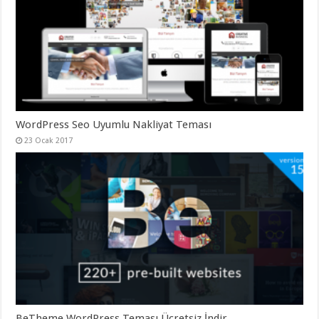
organizasyon
,
gaziantep
organizasyon
,
gaziantep
organizasyon
,
gaziantep
organizasyon
,
gaziantep
organizasyon
,
gaziantep
palyaço
,
WordPress Seo Uyumlu Nakliyat Teması
twitter
takipçi
23 Ocak 2017
hilesi
,
twitter
takipçi
hilesi
,
instagram
takipçi
hilesi
,
BeTheme WordPress Teması Ücretsiz İndir