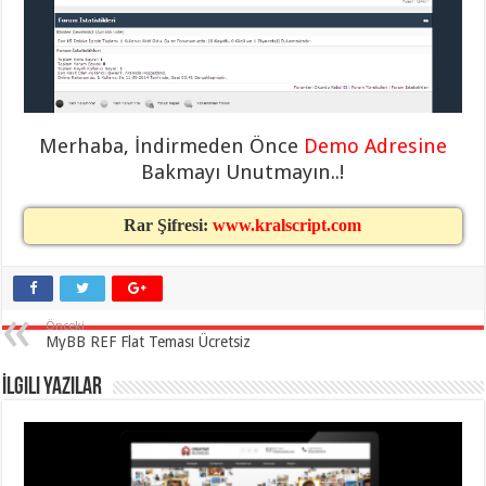
taşımacılık
,
gaziantep
evden
eve
taşımacılık
,
gaziantep
evden
eve
Merhaba, İndirmeden Önce
Demo Adresine
taşımacılık
,
gaziantep
Bakmayı Unutmayın..!
evden
eve
taşımacılık
,
Rar Şifresi:
www.kralscript.com
gaziantep
evden
eve
taşımacılık
,
evden
eve
taşımacılık
,
Önceki
gaziantep
MyBB REF Flat Teması Ücretsiz
asansörlü
taşıma
,
İlgili Yazılar
gaziantep
evden
eve
taşımacılık
,
gaziantep
organizasyon
,
gaziantep