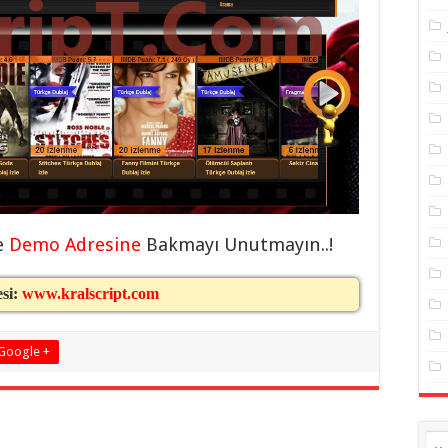
e
Demo Adresine
Bakmayı Unutmayın..!
esi:
www.kralscript.com
Google +