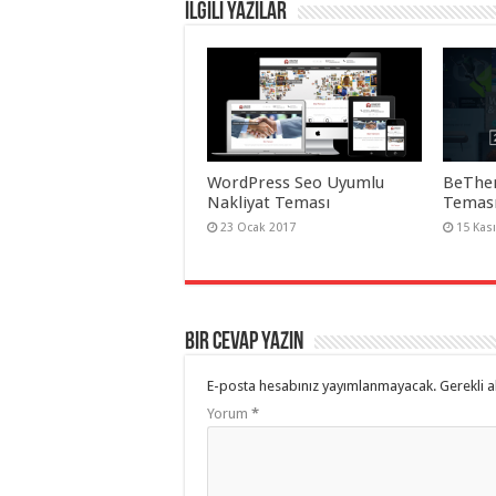
taşımacılık
,
İlgili Yazılar
gaziantep
organizasyon
,
gaziantep
organizasyon
,
gaziantep
organizasyon
,
gaziantep
organizasyon
,
gaziantep
organizasyon
,
WordPress Seo Uyumlu
BeThe
gaziantep
Nakliyat Teması
Teması
organizasyon
,
gaziantep
23 Ocak 2017
15 Kas
palyaço
,
twitter
takipçi
hilesi
,
twitter
takipçi
Bir cevap yazın
hilesi
,
instagram
takipçi
E-posta hesabınız yayımlanmayacak.
Gerekli a
hilesi
,
Yorum
*