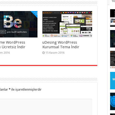
Ye
me WordPress
uDesing WordPress
 Ücretsiz İndir
Kurumsal Tema İndir
ım 2016
15 Kasım 2016
lanlar
*
ile işaretlenmişlerdir