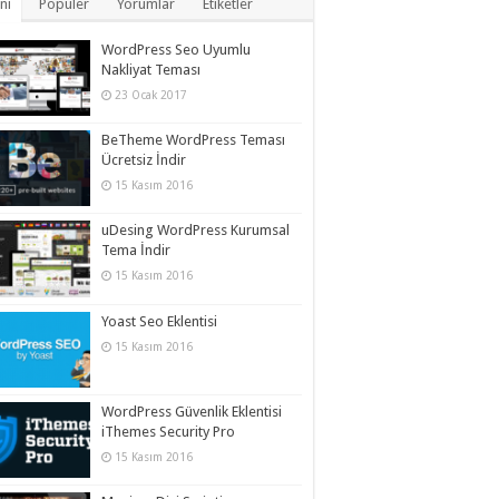
ni
Popüler
Yorumlar
Etiketler
WordPress Seo Uyumlu
Nakliyat Teması
23 Ocak 2017
BeTheme WordPress Teması
Ücretsiz İndir
15 Kasım 2016
uDesing WordPress Kurumsal
Tema İndir
15 Kasım 2016
Yoast Seo Eklentisi
15 Kasım 2016
WordPress Güvenlik Eklentisi
iThemes Security Pro
15 Kasım 2016