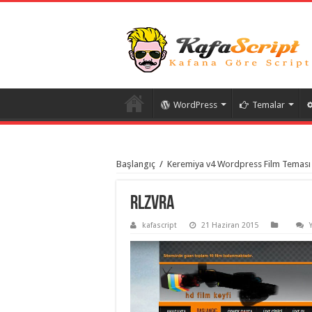
WordPress
Temalar
istanbul
organizasyon
Başlangıç
/
Keremiya v4 Wordpress Film Teması 
evden
eve
taşımacılık
,
gaziantep
rLzVRa
organizasyon
,
gaziantep
kafascript
21 Haziran 2015
evden
eve
taşımacılık
,
evden
eve
taşımacılık
,
gaziantep
evden