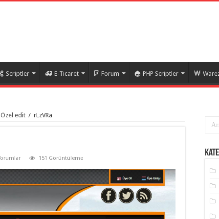
Scriptler
E-Ticaret
Forum
PHP Scriptler
Warez
Özel edit
/
rLzVRa
Kate
Yorumlar
151 Görüntüleme