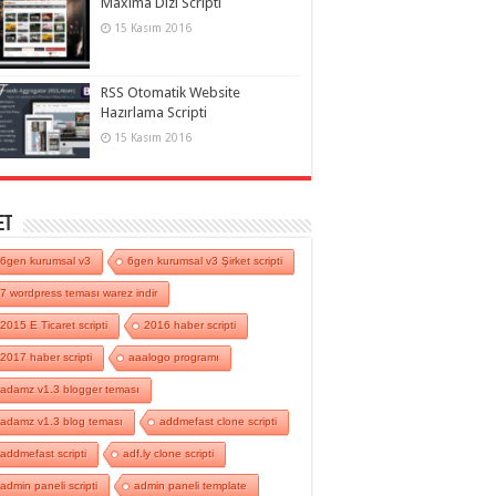
Maxima Dizi Scripti
15 Kasım 2016
RSS Otomatik Website
Hazırlama Scripti
15 Kasım 2016
et
6gen kurumsal v3
6gen kurumsal v3 Şirket scripti
7 wordpress teması warez indir
2015 E Ticaret scripti
2016 haber scripti
2017 haber scripti
aaalogo programı
adamz v1.3 blogger teması
adamz v1.3 blog teması
addmefast clone scripti
addmefast scripti
adf.ly clone scripti
admin paneli scripti
admin paneli template