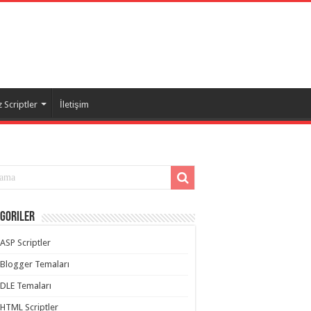
 Scriptler
İletişim
goriler
ASP Scriptler
Blogger Temaları
DLE Temaları
HTML Scriptler